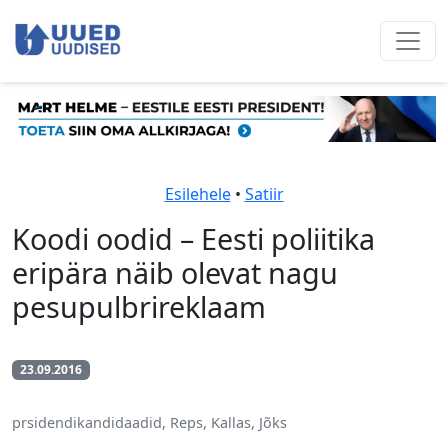
Esilehele
•
Satiir
Koodi oodid – Eesti poliitika
eripära näib olevat nagu
pesupulbrireklaam
23.09.2016
prsidendikandidaadid, Reps, Kallas, Jõks