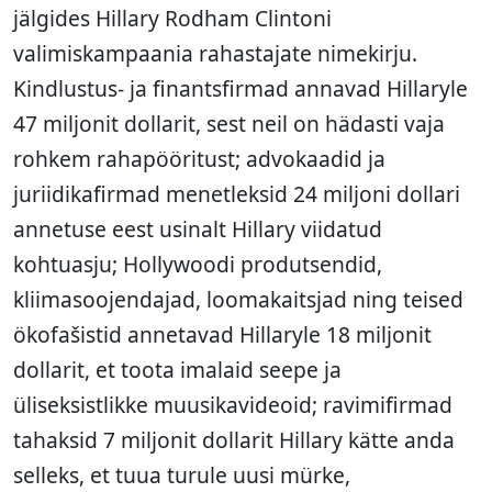
jälgides Hillary Rodham Clintoni
valimiskampaania rahastajate nimekirju.
Kindlustus- ja finantsfirmad annavad Hillaryle
47 miljonit dollarit, sest neil on hädasti vaja
rohkem rahapööritust; advokaadid ja
juriidikafirmad menetleksid 24 miljoni dollari
annetuse eest usinalt Hillary viidatud
kohtuasju; Hollywoodi produtsendid,
kliimasoojendajad, loomakaitsjad ning teised
ökofašistid annetavad Hillaryle 18 miljonit
dollarit, et toota imalaid seepe ja
üliseksistlikke muusikavideoid; ravimifirmad
tahaksid 7 miljonit dollarit Hillary kätte anda
selleks, et tuua turule uusi mürke,