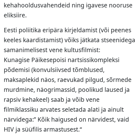
kehahooldusvahendeid ning igavese nooruse
eliksiire.
Eesti poliitika eripära kirjeldamist (või peenes
keeles kaardistamist) võiks jätkata stseenidega
samanimelisest vene kultusfilmist:
Kunagise Päikesepoisi nartsissikompleksi
põdemisi (konvulsiivsed tõmblused,
maksaplekid näos, raevukad pilgud, sõrmede
murdmine, näogrimassid, poolikud laused ja
rapsiv kehakeel) saab ja võib vene
filmiklassiku arvates seletada alati ja ainult
närvidega:” Kõik haigused on närvidest, vaid
HIV ja süüfilis armastusest.“