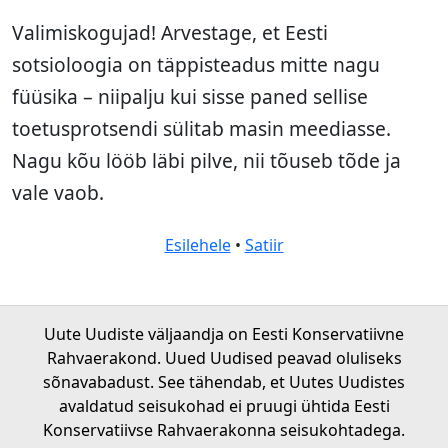
Valimiskogujad! Arvestage, et Eesti
sotsioloogia on täppisteadus mitte nagu
füüsika – niipalju kui sisse paned sellise
toetusprotsendi sülitab masin meediasse.
Nagu kõu lööb läbi pilve, nii tõuseb tõde ja
vale vaob.
Esilehele
•
Satiir
Uute Uudiste väljaandja on Eesti Konservatiivne
Rahvaerakond. Uued Uudised peavad oluliseks
sõnavabadust. See tähendab, et Uutes Uudistes
avaldatud seisukohad ei pruugi ühtida Eesti
Konservatiivse Rahvaerakonna seisukohtadega.