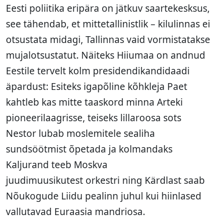
Eesti poliitika eripära on jätkuv saartekesksus,
see tähendab, et mittetallinistlik – kilulinnas ei
otsustata midagi, Tallinnas vaid vormistatakse
mujalotsustatut. Näiteks Hiiumaa on andnud
Eestile tervelt kolm presidendikandidaadi
äpardust: Esiteks igapõline kõhkleja Paet
kahtleb kas mitte taaskord minna Arteki
pioneerilaagrisse, teiseks lillaroosa sots
Nestor lubab moslemitele sealiha
sundsöötmist õpetada ja kolmandaks
Kaljurand teeb Moskva
juudimuusikutest orkestri ning Kärdlast saab
Nõukogude Liidu pealinn juhul kui hiinlased
vallutavad Euraasia mandriosa.