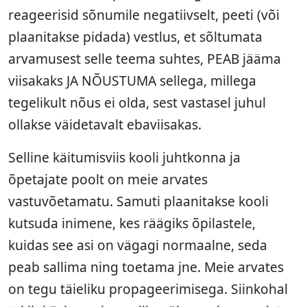
reageerisid sõnumile negatiivselt, peeti (või
plaanitakse pidada) vestlus, et sõltumata
arvamusest selle teema suhtes, PEAB jääma
viisakaks JA NÕUSTUMA sellega, millega
tegelikult nõus ei olda, sest vastasel juhul
ollakse väidetavalt ebaviisakas.
Selline käitumisviis kooli juhtkonna ja
õpetajate poolt on meie arvates
vastuvõetamatu. Samuti plaanitakse kooli
kutsuda inimene, kes räägiks õpilastele,
kuidas see asi on vägagi normaalne, seda
peab sallima ning toetama jne. Meie arvates
on tegu täieliku propageerimisega. Siinkohal