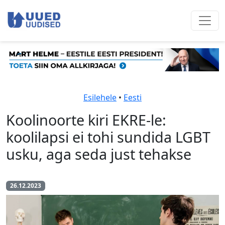
Esilehele
•
Eesti
Koolinoorte kiri EKRE-le:
koolilapsi ei tohi sundida LGBT
usku, aga seda just tehakse
26.12.2023