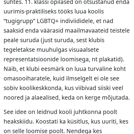
suhtes. 11. klassi õpilased on otsustanud enda
uurimis-praktiliseks tööks luua koolis
“tugigrupp” LGBTQ+ indiviididele, et nad
saaksid enda väärasid maailmavaateid teistele
peale suruda (just suruda, sest klubis
tegeletakse muuhulgas visuaalsete
representatsioonide loomisega, nt plakatid).
Näib, et klubi eesmärk on luua turvaline koht
omasooiharatele, kuid ilmselgelt ei ole see
sobiv koolikeskkonda, kus viibivad siiski veel
noored ja alaealised, keda on kerge mõjutada.
See idee on leidnud kooli juhtkonna poolt
heakskiidu. Koostati ka küsitlus, kus uuriti, kes
on selle loomise poolt. Nendega kes