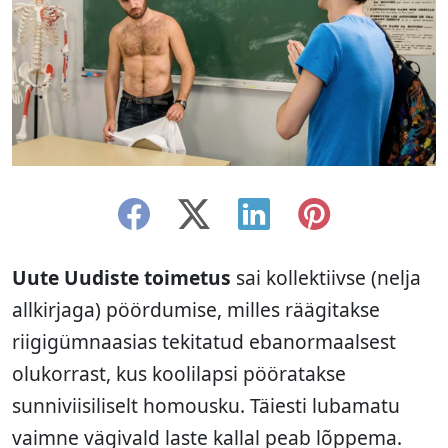
Uute Uudiste toimetus
sai kollektiivse (nelja
allkirjaga) pöördumise, milles räägitakse
riigigümnaasias tekitatud ebanormaalsest
olukorrast, kus koolilapsi pööratakse
sunniviisiliselt homousku. Täiesti lubamatu
vaimne vägivald laste kallal peab lõppema.