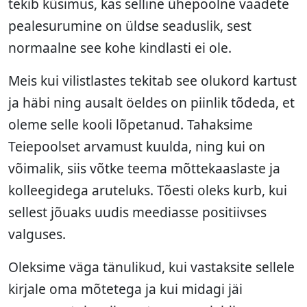
tekib küsimus, kas selline ühepoolne vaadete
pealesurumine on üldse seaduslik, sest
normaalne see kohe kindlasti ei ole.
Meis kui vilistlastes tekitab see olukord kartust
ja häbi ning ausalt öeldes on piinlik tõdeda, et
oleme selle kooli lõpetanud. Tahaksime
Teiepoolset arvamust kuulda, ning kui on
võimalik, siis võtke teema mõttekaaslaste ja
kolleegidega aruteluks. Tõesti oleks kurb, kui
sellest jõuaks uudis meediasse positiivses
valguses.
Oleksime väga tänulikud, kui vastaksite sellele
kirjale oma mõtetega ja kui midagi jäi