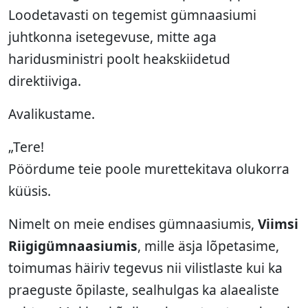
Loodetavasti on tegemist gümnaasiumi
juhtkonna isetegevuse, mitte aga
haridusministri poolt heakskiidetud
direktiiviga.
Avalikustame.
„Tere!
Pöördume teie poole murettekitava olukorra
küüsis.
Nimelt on meie endises gümnaasiumis,
Viimsi
Riigigümnaasiumis
, mille äsja lõpetasime,
toimumas häiriv tegevus nii vilistlaste kui ka
praeguste õpilaste, sealhulgas ka alaealiste