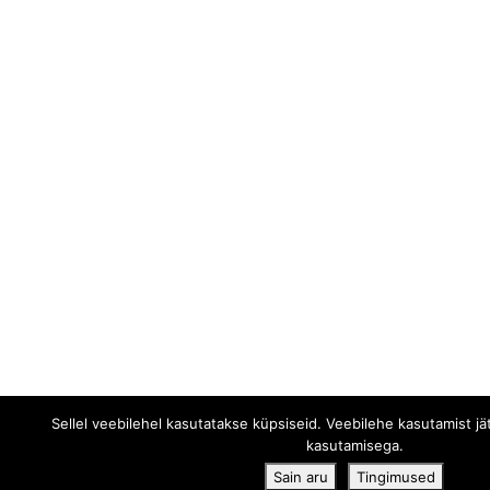
Sellel veebilehel kasutatakse küpsiseid. Veebilehe kasutamist j
kasutamisega.
Sain aru
Tingimused