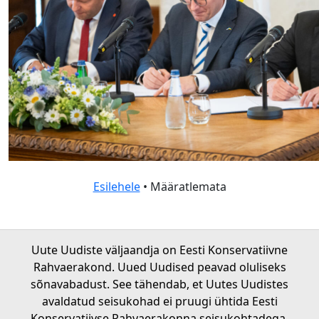
Esilehele
• Määratlemata
Uute Uudiste väljaandja on Eesti Konservatiivne
Rahvaerakond. Uued Uudised peavad oluliseks
sõnavabadust. See tähendab, et Uutes Uudistes
avaldatud seisukohad ei pruugi ühtida Eesti
Konservatiivse Rahvaerakonna seisukohtadega.