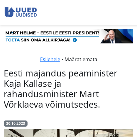
Esilehele
• Määratlemata
Eesti majandus peaminister
Kaja Kallase ja
rahandusminister Mart
Võrklaeva võimutsedes.
30.10.2023