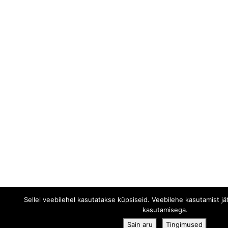
Sellel veebilehel kasutatakse küpsiseid. Veebilehe kasutamist j
kasutamisega.
Sain aru
Tingimused