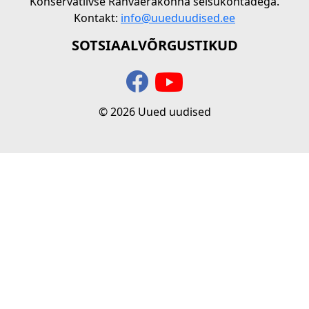
Konservatiivse Rahvaerakonna seisukohtadega.
Kontakt:
info@uueduudised.ee
SOTSIAALVÕRGUSTIKUD
© 2026 Uued uudised