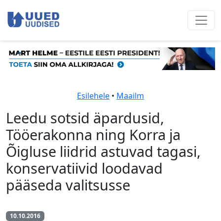
Esilehele
•
Maailm
Leedu sotsid äpardusid,
Tööerakonna ning Korra ja
Õigluse liidrid astuvad tagasi,
konservatiivid loodavad
pääseda valitsusse
10.10.2016