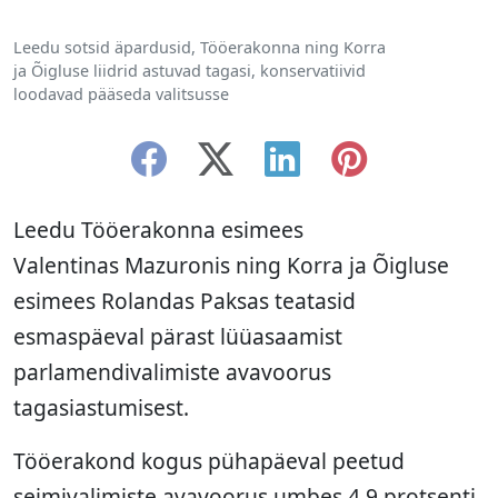
Leedu sotsid äpardusid, Tööerakonna ning Korra
ja Õigluse liidrid astuvad tagasi, konservatiivid
loodavad pääseda valitsusse
Leedu Tööerakonna esimees
Valentinas Mazuronis ning Korra ja Õigluse
esimees Rolandas Paksas teatasid
esmaspäeval pärast lüüasaamist
parlamendivalimiste avavoorus
tagasiastumisest.
Tööerakond kogus pühapäeval peetud
seimivalimiste avavoorus umbes 4,9 protsenti