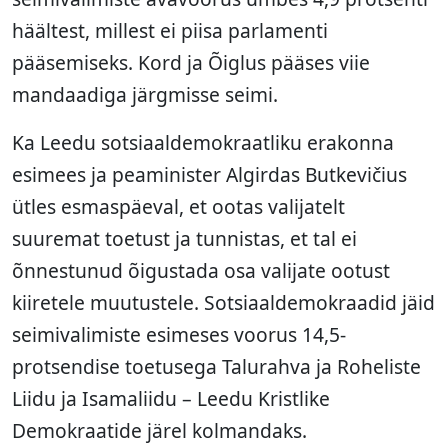
häältest, millest ei piisa parlamenti
pääsemiseks. Kord ja Õiglus pääses viie
mandaadiga järgmisse seimi.
Ka Leedu sotsiaaldemokraatliku erakonna
esimees ja peaminister Algirdas Butkevičius
ütles esmaspäeval, et ootas valijatelt
suuremat toetust ja tunnistas, et tal ei
õnnestunud õigustada osa valijate ootust
kiiretele muutustele. Sotsiaaldemokraadid jäid
seimivalimiste esimeses voorus 14,5-
protsendise toetusega Talurahva ja Roheliste
Liidu ja Isamaliidu – Leedu Kristlike
Demokraatide järel kolmandaks.