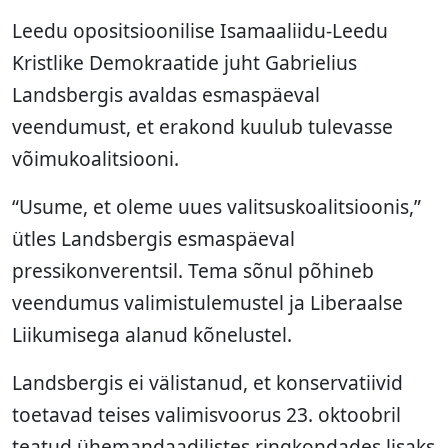
Leedu opositsioonilise Isamaaliidu-Leedu
Kristlike Demokraatide juht Gabrielius
Landsbergis avaldas esmaspäeval
veendumust, et erakond kuulub tulevasse
võimukoalitsiooni.
“Usume, et oleme uues valitsuskoalitsioonis,”
ütles Landsbergis esmaspäeval
pressikonverentsil. Tema sõnul põhineb
veendumus valimistulemustel ja Liberaalse
Liikumisega alanud kõnelustel.
Landsbergis ei välistanud, et konservatiivid
toetavad teises valimisvoorus 23. oktoobril
teatud ühemandaadilistes ringkondades lisaks