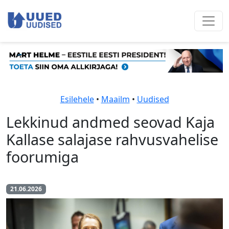
Esilehele
•
Maailm
•
Uudised
Lekkinud andmed seovad Kaja
Kallase salajase rahvusvahelise
foorumiga
21.06.2026