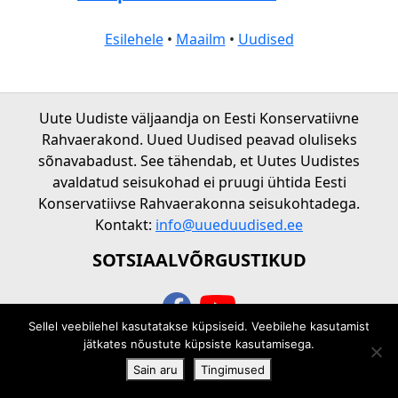
Esilehele
•
Maailm
•
Uudised
Uute Uudiste väljaandja on Eesti Konservatiivne
Rahvaerakond. Uued Uudised peavad oluliseks
sõnavabadust. See tähendab, et Uutes Uudistes
avaldatud seisukohad ei pruugi ühtida Eesti
Konservatiivse Rahvaerakonna seisukohtadega.
Kontakt:
info@uueduudised.ee
SOTSIAALVÕRGUSTIKUD
Sellel veebilehel kasutatakse küpsiseid. Veebilehe kasutamist
© 2026 Uued uudised
jätkates nõustute küpsiste kasutamisega.
Sain aru
Tingimused