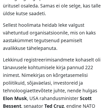
üritusel osaleda. Samas ei ole selge, kas talle
üldse kutse saadeti.
Sellest hoolimata heidab leke valgust
vähetuntud organisatsioonile, mis on kaks
aastakümmet tegutsenud peamiselt
avalikkuse tähelepanuta.
Lekkinud registreerimisandmete kohaselt oli
tänavusele kohtumisele kirja pannud 222
inimest. Nimekirjas on kõrgetasemelisi
poliitikuid, sõjaväelasi, investoreid ja
tehnoloogiaettevõtete juhte, nende hulgas
Elon Musk
, USA rahandusminister
Scott
Bessent
, senaator
Ted Cruz
, endine NATO