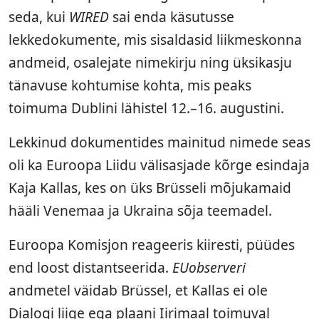
seda, kui
WIRED
sai enda käsutusse
lekkedokumente, mis sisaldasid liikmeskonna
andmeid, osalejate nimekirju ning üksikasju
tänavuse kohtumise kohta, mis peaks
toimuma Dublini lähistel 12.–16. augustini.
Lekkinud dokumentides mainitud nimede seas
oli ka Euroopa Liidu välisasjade kõrge esindaja
Kaja Kallas, kes on üks Brüsseli mõjukamaid
hääli Venemaa ja Ukraina sõja teemadel.
Euroopa Komisjon reageeris kiiresti, püüdes
end loost distantseerida.
EUobserveri
andmetel väidab Brüssel, et Kallas ei ole
Dialogi liige ega plaani Iirimaal toimuval