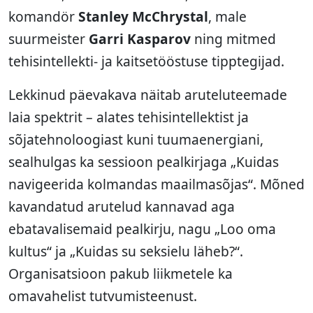
komandör
Stanley McChrystal
, male
suurmeister
Garri Kasparov
ning mitmed
tehisintellekti- ja kaitsetööstuse tipptegijad.
Lekkinud päevakava näitab aruteluteemade
laia spektrit – alates tehisintellektist ja
sõjatehnoloogiast kuni tuumaenergiani,
sealhulgas ka sessioon pealkirjaga „Kuidas
navigeerida kolmandas maailmasõjas“. Mõned
kavandatud arutelud kannavad aga
ebatavalisemaid pealkirju, nagu „Loo oma
kultus“ ja „Kuidas su seksielu läheb?“.
Organisatsioon pakub liikmetele ka
omavahelist tutvumisteenust.