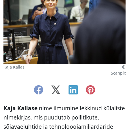
Kaja Kallas
©
Scanpix
Kaja Kallase
nime ilmumine lekkinud külaliste
nimekirjas, mis puudutab poliitikute,
sõjaväejuhtide ja tehnoloogiamiljardäride