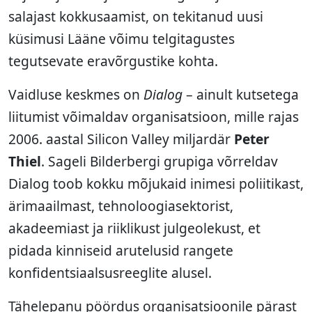
salajast kokkusaamist, on tekitanud uusi
küsimusi Lääne võimu telgitagustes
tegutsevate eravõrgustike kohta.
Vaidluse keskmes on
Dialog
– ainult kutsetega
liitumist võimaldav organisatsioon, mille rajas
2006. aastal Silicon Valley miljardär
Peter
Thiel
. Sageli Bilderbergi grupiga võrreldav
Dialog toob kokku mõjukaid inimesi poliitikast,
ärimaailmast, tehnoloogiasektorist,
akadeemiast ja riiklikust julgeolekust, et
pidada kinniseid arutelusid rangete
konfidentsiaalsusreeglite alusel.
Tähelepanu pöördus organisatsioonile pärast