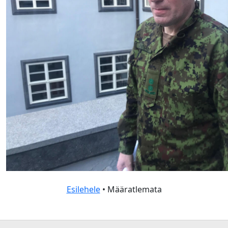
Esilehele
• Määratlemata