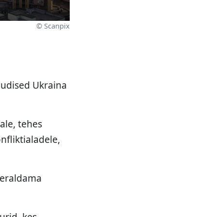
© Scanpix
udised Ukraina
ale, tehes
fliktialadele,
s eraldama
urid, kes