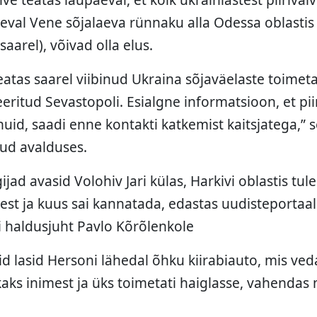
äeval Vene sõjalaeva rünnaku alla Odessa oblastis
aarel), võivad olla elus.
atas saarel viibinud Ukraina sõjaväelaste toimeta
itud Sevastopoli. Esialgne informatsioon, et piir
uid, saadi enne kontakti katkemist kaitsjatega,” s
ud avalduses.
jad avasid Volohiv Jari külas, Harkivi oblastis tule 
mest ja kuus sai kannatada, edastas uudisteporta
i haldusjuht Pavlo Kõrõlenkole
d lasid Hersoni lähedal õhku kiirabiauto, mis ve
aks inimest ja üks toimetati haiglasse, vahendas