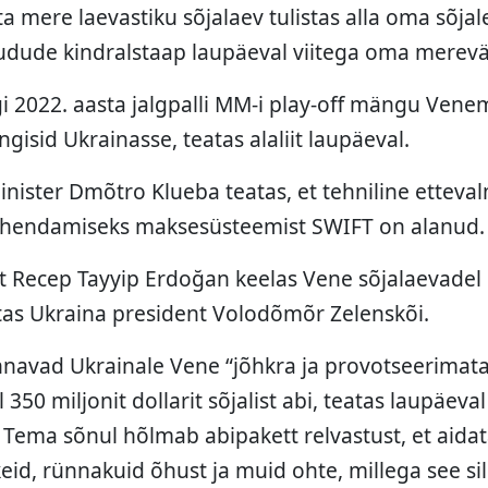
mere laevastiku sõjalaev tulistas alla oma sõjal
udude kindralstaap laupäeval viitega oma merevä
i 2022. aasta jalgpalli MM-i play-off mängu Vene
isid Ukrainasse, teatas alaliit laupäeval.
inister Dmõtro Klueba teatas, et tehniline etteva
hendamiseks maksesüsteemist SWIFT on alanud.
t Recep Tayyip Erdoğan keelas Vene sõjalaevadel
tas Ukraina president Volodõmõr Zelenskõi.
nnavad Ukrainale Vene “jõhkra ja provotseerimat
 350 miljonit dollarit sõjalist abi, teatas laupäeval
 Tema sõnul hõlmab abipakett relvastust, et aidat
id, rünnakuid õhust ja muid ohte, millega see sil