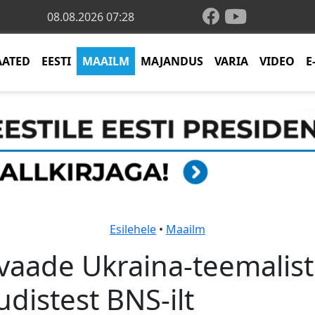
08.08.2026 07:28
AATED
EESTI
MAAILM
MAJANDUS
VARIA
VIDEO
E
Esilehele
•
Maailm
vaade Ukraina-teemalist
distest BNS-ilt