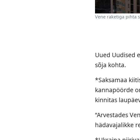
Vene raketiga pihta 
Uued Uudised e
sõja kohta.
*Saksamaa kiiti
kannapöörde oma
kinnitas laupäeva
“Arvestades Ven
hädavajalikke re
*Ukraina piiriva