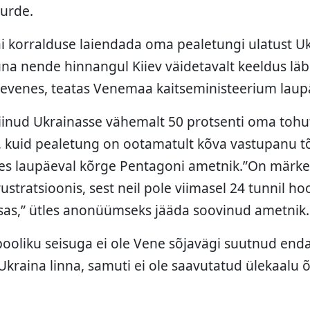
urde.
 korralduse laiendada oma pealetungi ulatust Ukr
na nende hinnangul Kiiev väidetavalt keeldus läb
evenes, teatas Venemaa kaitseministeerium laup
inud Ukrainasse vähemalt 50 protsenti oma tohu
, kuid pealetung on ootamatult kõva vastupanu t
es laupäeval kõrge Pentagoni ametnik.”On märke
stratsioonis, sest neil pole viimasel 24 tunnil ho
sas,” ütles anonüümseks jääda soovinud ametnik.
oliku seisuga ei ole Vene sõjavägi suutnud enda 
Ukraina linna, samuti ei ole saavutatud ülekaalu 