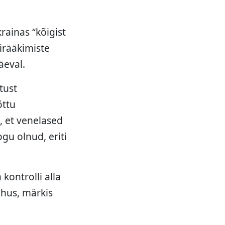
ainas “kõigist
irääkimiste
äeval.
tust
õttu
, et venelased
ogu olnud, eriti
kontrolli alla
õhus, märkis