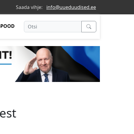
Saada vihje:
info@uueduudised.ee
-POOD
est