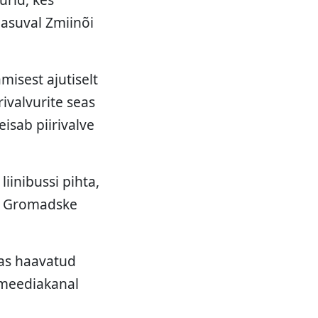
 asuval Zmiinõi
misest ajutiselt
ivalvurite seas
eisab piirivalve
liinibussi pihta,
al Gromadske
das haavatud
 meediakanal