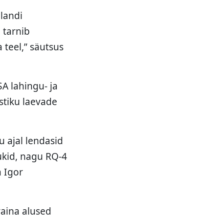
llandi
 tarnib
 teel,” säutsus
A lahingu- ja
stiku laevade
u ajal lendasid
ukid, nagu RQ-4
a Igor
raina alused