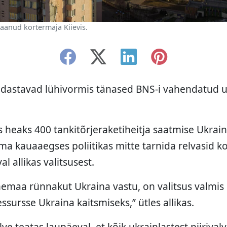
saanud kortermaja Kiievis.
dastavad lühivormis tänased BNS-i vahendatud u
s heaks 400 tankitõrjeraketiheitja saatmise Ukrain
 kauaaegses poliitikas mitte tarnida relvasid kon
l allikas valitsusest.
emaa rünnakut Ukraina vastu, on valitsus valmi
ssursse Ukraina kaitsmiseks,” ütles allikas.
lve teatas laupäeval, et kõik ukrainlastest piirivalv