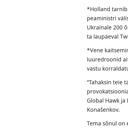
*Holland tarnib 
peaministri väl
Ukrainale 200 õ
ta laupäeval Twi
*Vene kaitsemin
luuredroonid ai
vastu korraldat
“Tahaksin teie 
provokatsioonia
Global Hawk ja 
Konašenkov.
Tema sõnul on e