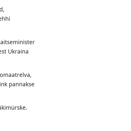
d,
ehhi
kaitseminister
est Ukraina
tomaatrelva,
Kink pannakse
tükimürske.