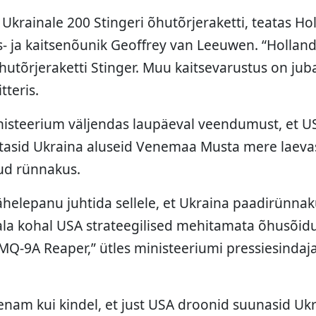
Ukrainale 200 Stingeri õhutõrjeraketti, teatas Ho
is- ja kaitsenõunik Geoffrey van Leeuwen. “Holland
hutõrjeraketti Stinger. Muu kaitsevarustus on juba
tteris.
isteerium väljendas laupäeval veendumust, et US
tasid Ukraina aluseid Venemaa Musta mere laeva
ud rünnakus.
tähelepanu juhtida sellele, et Ukraina paadirünnak
la kohal USA strateegilised mehitamata õhusõid
MQ-9A Reaper,” ütles ministeeriumi pressiesindaj
nam kui kindel, et just USA droonid suunasid Uk