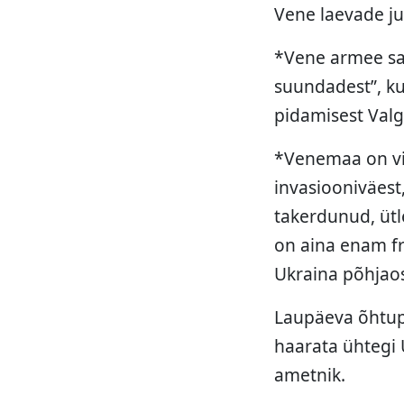
Vene laevade ju
*Vene armee sai
suundadest”, ku
pidamisest Valg
*Venemaa on vi
invasiooniväest
takerdunud, ütl
on aina enam fru
Ukraina põhjao
Laupäeva õhtupo
haarata ühtegi 
ametnik.