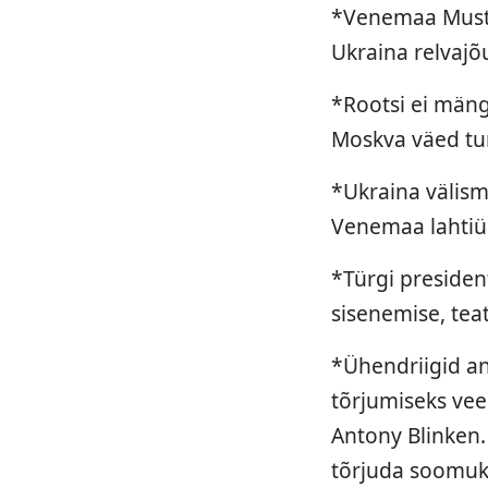
*Venemaa Musta 
Ukraina relvajõ
*Rootsi ei mäng
Moskva väed tung
*Ukraina välism
Venemaa lahtiü
*Türgi presiden
sisenemise, tea
*Ühendriigid a
tõrjumiseks veel
Antony Blinken.
tõrjuda soomuke