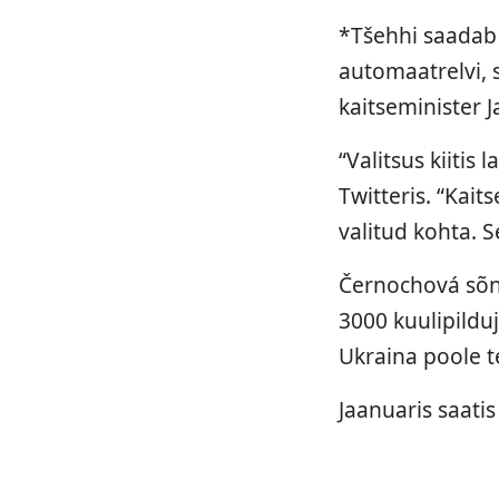
*Tšehhi saadab 
automaatrelvi, 
kaitseminister 
“Valitsus kiitis
Twitteris. “Kai
valitud kohta. S
Černochová sõnu
3000 kuulipildu
Ukraina poole te
Jaanuaris saati