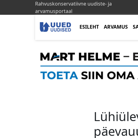
Rahvuskonservatiivne uudiste- ja
arvamusportaal
ESILEHT
ARVAMUS
S
Lühiüle
päevauu