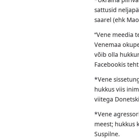
sattusid neljap
saarel (ehk Maos
“Vene meedia te
Venemaa okupeer
võib olla hukkun
Facebookis teht
*Vene sissetungi
hukkus viis ini
viitega Donetsk
*Vene agressori
meest; hukkus k
Suspilne.