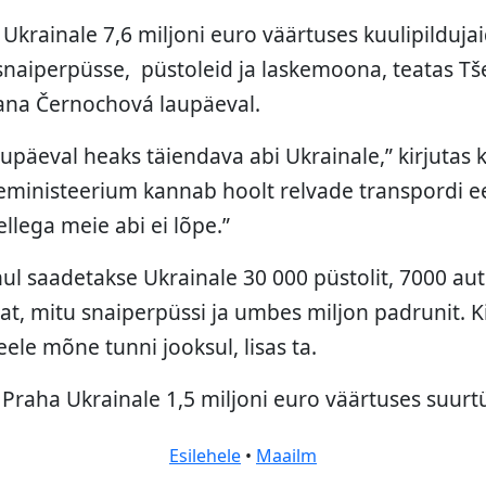
Ukrainale 7,6 miljoni euro väärtuses kuulipildujai
snaiperpüsse, püstoleid ja laskemoona, teatas Tš
Jana Černochová laupäeval.
 laupäeval heaks täiendava abi Ukrainale,” kirjutas 
tseministeerium kannab hoolt relvade transpordi e
ellega meie abi ei lõpe.”
l saadetakse Ukrainale 30 000 püstolit, 7000 au
jat, mitu snaiperpüssi ja umbes miljon padrunit. 
ele mõne tunni jooksul, lisas ta.
s Praha Ukrainale 1,5 miljoni euro väärtuses suur
Esilehele
•
Maailm