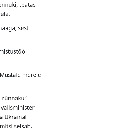
ennuki, teatas
ele.
maaga, sest
lmistustöö
 Mustale merele
a rünnaku”
 välisminister
a Ukrainal
mitsi seisab.