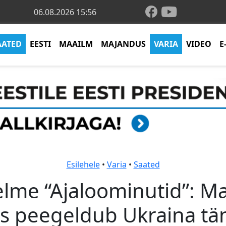
06.08.2026 15:56
AATED
EESTI
MAAILM
MAJANDUS
VARIA
VIDEO
E
Esilehele
•
Varia
•
Saated
lme “Ajaloominutid”: M
s peegeldub Ukraina tä