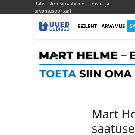
Rahvuskonservatiivne uudiste- ja
arvamusportaal
ESILEHT
ARVAMUS
S
Mart He
saatuse