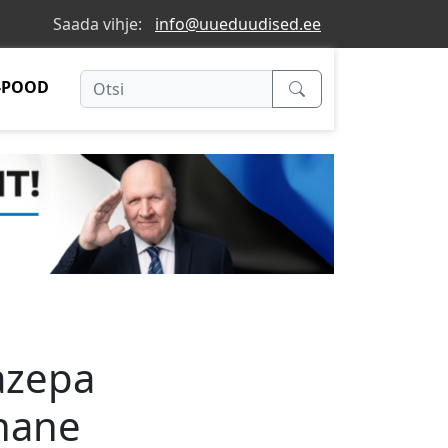
Saada vihje:
info@uueduudised.ee
-POOD
azepa
nane