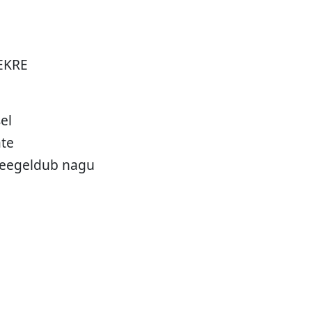
 EKRE
el
ate
 peegeldub nagu