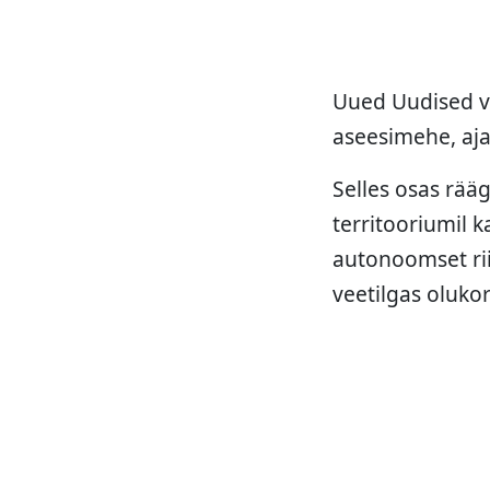
Uued Uudised va
aseesimehe, aj
Selles osas rää
territooriumil 
autonoomset rii
veetilgas oluko