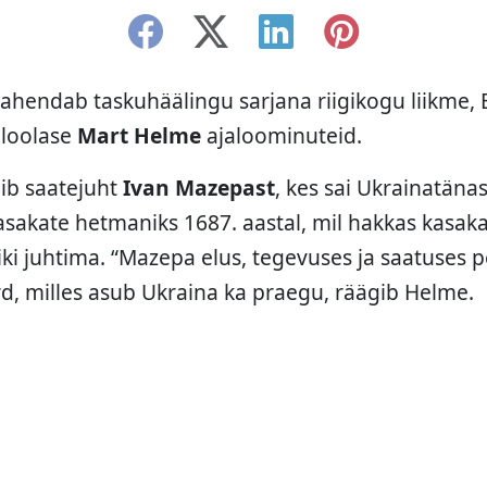
hendab taskuhäälingu sarjana riigikogu liikme,
aloolase
Mart Helme
ajaloominuteid.
gib saatejuht
Ivan Mazepast
, kes sai Ukrainatänas
kasakate hetmaniks 1687. aastal, mil hakkas kasak
ki juhtima. “Mazepa elus, tegevuses ja saatuses
rd, milles asub Ukraina ka praegu, räägib Helme.