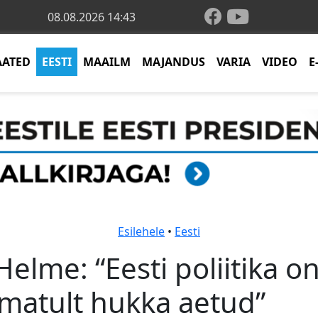
08.08.2026 14:43
AATED
EESTI
MAAILM
MAJANDUS
VARIA
VIDEO
E
Esilehele
•
Eesti
Helme: “Eesti poliitika o
matult hukka aetud”