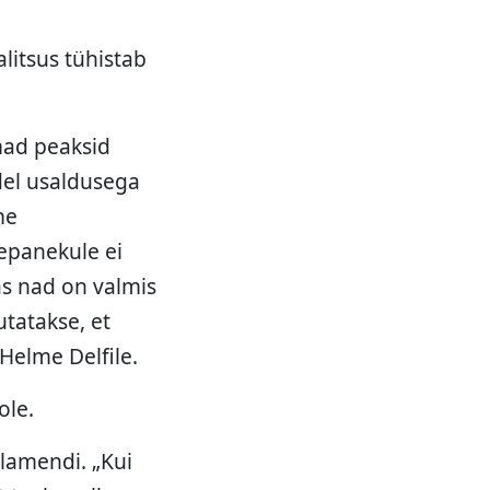
alitsus tühistab
mad peaksid
del usaldusega
me
epanekule ei
as nad on valmis
utatakse, et
 Helme Delfile.
ole.
rlamendi. „Kui