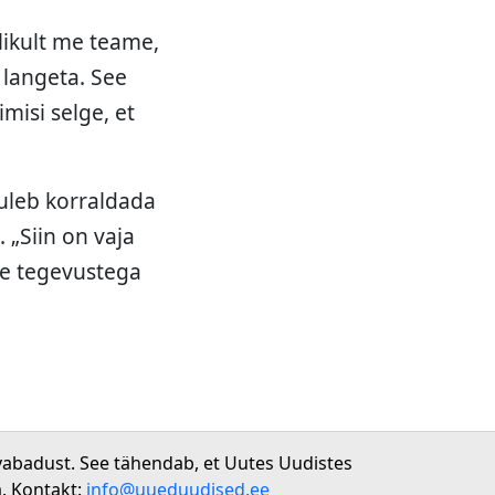
likult me teame,
 langeta. See
imisi selge, et
uleb korraldada
 „Siin on vaja
te tegevustega
vabadust. See tähendab, et Uutes Uudistes
. Kontakt:
info@uueduudised.ee