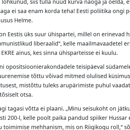
 lõhkunud, siis tulla nüüd kurva näoga ja öelda, et
aga ei saa enam korda teha! Eesti poliitika ongi
ausus Helme.
n Eestis üks suur ühispartei, millel on erinevad h
unistlikud liberaalid“, kelle maailmavaadetel eril
EKRE ainus, kes sinna ühisparteisse ei kuulu.
ni opositsioonierakondadele teisipäeval südamel
urenemise tõttu võivad mitmed olulised küsimus
tusest, mistõttu tuleks arupärimiste puhul vaada
õsiselt otsa.
i tagasi võtta ei plaani. „Minu seisukoht on jätku
sti 200-l, kelle poolt paika pandud spiiker Hussar 
u toimimise mehhanism, mis on Riigikogu roll,“ sõ