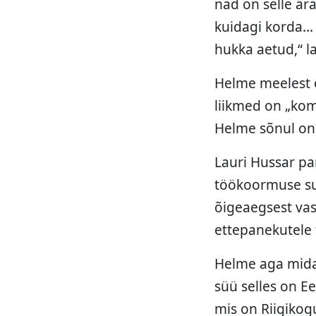
nad on selle ära
kuidagi korda… 
hukka aetud,“ l
Helme meelest o
liikmed on „komm
Helme sõnul on 
Lauri Hussar pa
töökoormuse su
õigeaegsest vas
ettepanekutele t
Helme aga midag
süü selles on Ee
mis on Riigikog