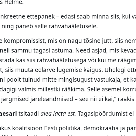
us Helme.
konkreetne ettepanek – edasi saab minna siis, kui v
ning paneb selle rahvahääletusele.
 kompromissist, mis on nagu tõsine jutt, siis ne
es neli sammu tagasi astuma. Need asjad, mis keva
histada kas siis rahvahääletusega või kui me räägi
 siis muuta eelarve lugemise käigus. Ühelegi ett
oni poolt tulnud mitte mingisugust vastukaja, et k
agigi valmis millestki rääkima. Selle asemel korr
järgmised järeleandmised – see nii ei käi,“ rääkis
aesari
tsitaadi
alea iacta est.
Tagasipöördumist ei 
kus koalitsioon Eesti poliitika, demokraatia ja pa