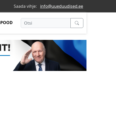
Saada vihje:
info@uueduudised.ee
-POOD
n