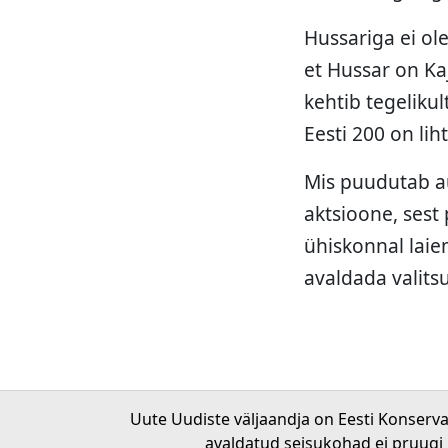
Hussariga ei ol
et Hussar on Ka
kehtib tegelikul
Eesti 200 on li
Mis puudutab a
aktsioone, sest
ühiskonnal laie
avaldada valits
Uute Uudiste väljaandja on Eesti Konserv
avaldatud seisukohad ei pruugi