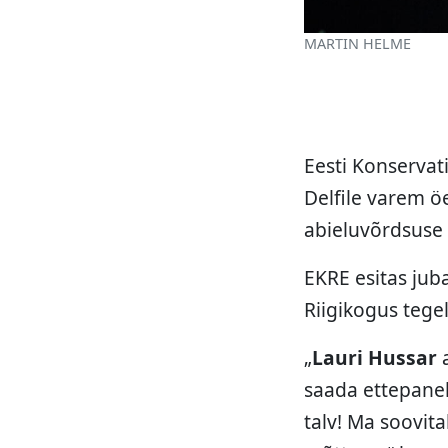
MARTIN HELME
Eesti Konserva
Delfile varem ö
abieluvõrdsuse 
EKRE esitas jub
Riigikogus tegel
„
Lauri Hussar
a
saada ettepane
talv! Ma soovita