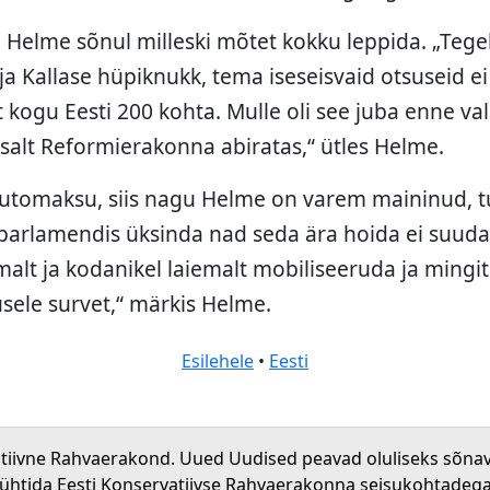
e Helme sõnul milleski mõtet kokku leppida. „Tege
ja Kallase hüpiknukk, tema iseseisvaid otsuseid ei
t kogu Eesti 200 kohta. Mulle oli see juba enne val
htsalt Reformierakonna abiratas,“ ütles Helme.
utomaksu, siis nagu Helme on varem maininud, t
 parlamendis üksinda nad seda ära hoida ei suuda.
malt ja kodanikel laiemalt mobiliseeruda ja mingi
usele survet,“ märkis Helme.
Esilehele
•
Eesti
atiivne Rahvaerakond. Uued Uudised peavad oluliseks sõna
 ühtida Eesti Konservatiivse Rahvaerakonna seisukohtadega