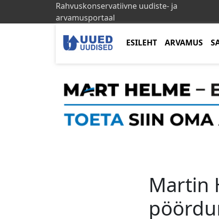
Rahvuskonservatiivne uudiste- ja
arvamusportaal
ESILEHT
ARVAMUS
S
Martin 
pöördu