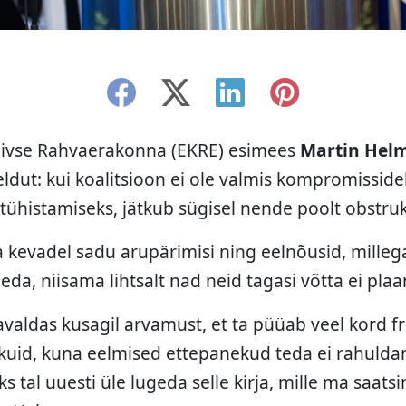
tiivse Rahvaerakonna (EKRE) esimees
Martin Hel
eldut: kui koalitsioon ei ole valmis kompromisside
tühistamiseks, jätkub sügisel nende poolt obstru
a kevadel sadu arupärimisi ning eelnõusid, milleg
eda, niisama lihtsalt nad neid tagasi võtta ei plaa
valdas kusagil arvamust, et ta püüab veel kord fr
kuid, kuna eelmised ettepanekud teda ei rahulda
ks tal uuesti üle lugeda selle kirja, mille ma saatsi