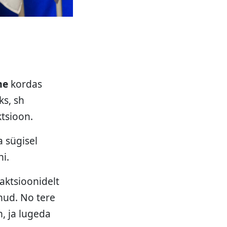
me
kordas
ks, sh
ktsioon.
a sügisel
ni.
aktsioonidelt
nud. No tere
n, ja lugeda