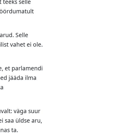
 teeks selle
 pöördumatult
arud. Selle
ist vahet ei ole.
e, et parlamendi
ed jääda ilma
ta
valt: väga suur
ei saa üldse aru,
nas ta.