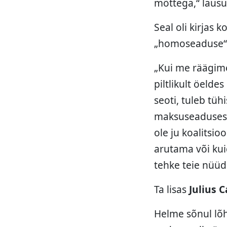
mõttega,“ laus
Seal oli kirjas 
„homoseaduse“ 
„Kui me räägime
piltlikult öeld
seoti, tuleb tü
maksuseadusest,
ole ju koalitsio
arutama või kuid
tehke teie nüüd 
Ta lisas
Julius C
Helme sõnul lõh