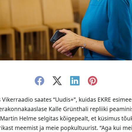
s Vikerraadio saates “Uudis+”, kuidas EKRE esimee
akonnakaaslase Kalle Grünthali repliiki peamini
 Martin Helme selgitas kõigepealt, et küsimus tõuk
ikast meemist ja meie popkultuurist. “Aga kui me