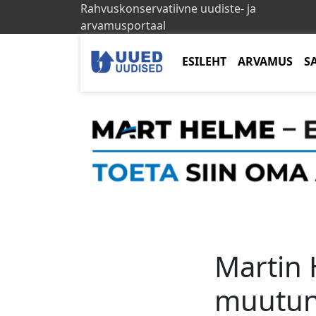
Rahvuskonservatiivne uudiste- ja
arvamusportaal
ESILEHT
ARVAMUS
S
Martin 
muutunu