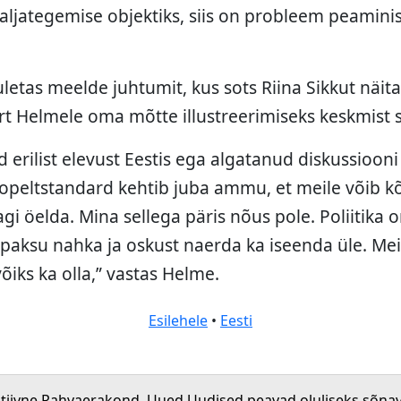
jategemise objektiks, siis on probleem peaministr
letas meelde juhtumit, kus sots Riina Sikkut näit
rt Helmele oma mõtte illustreerimiseks keskmist 
d erilist elevust Eestis ega algatanud diskussiooni p
 topeltstandard kehtib juba ammu, et meile võib k
gi öelda. Mina sellega päris nõus pole. Poliitika on
aksu nahka ja oskust naerda ka iseenda üle. Mei
võiks ka olla,” vastas Helme.
Esilehele
•
Eesti
atiivne Rahvaerakond. Uued Uudised peavad oluliseks sõna