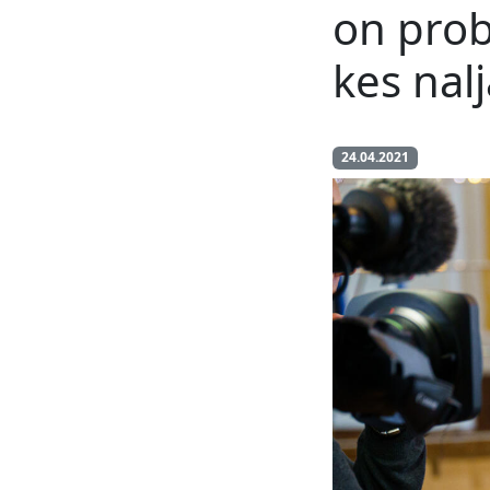
on prob
kes nalj
24.04.2021