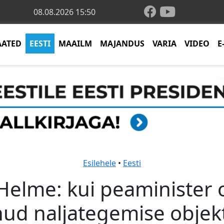
08.08.2026 15:50
AATED
EESTI
MAAILM
MAJANDUS
VARIA
VIDEO
E
Esilehele
•
Eesti
Helme: kui peaminister 
d naljategemise objekti