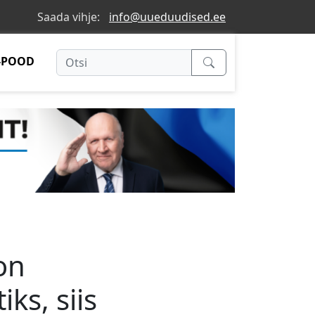
Saada vihje:
info@uueduudised.ee
-POOD
on
ks, siis