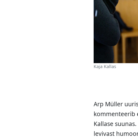
Kaja Kallas
Arp Müller uuri
kommenteerib er
Kallase suunas.
levivast humoor