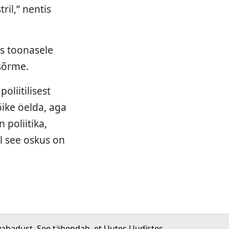
il,” nentis
as toonasele
sõrme.
oliitilisest
õike öelda, aga
 poliitika,
l see oskus on
vabadust. See tähendab, et Uutes Uudistes