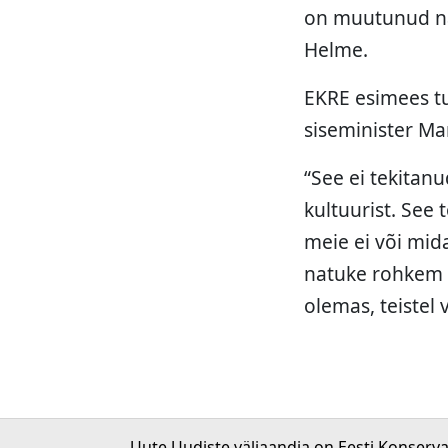
on muutunud nal
Helme.
EKRE esimees tu
siseminister Ma
“See ei tekitanu
kultuurist. See
meie ei või mida
natuke rohkem p
olemas, teistel 
Uute Uudiste väljaandja on Eesti Konserv