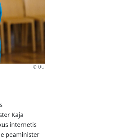
© UU
s
ster Kaja
us internetis
ie peaminister