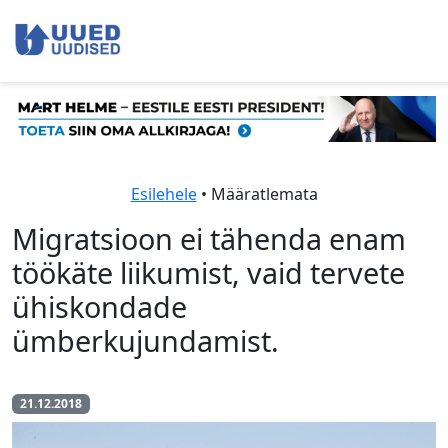
Esilehele
• Määratlemata
Migratsioon ei tähenda enam
töökäte liikumist, vaid tervete
ühiskondade
ümberkujundamist.
21.12.2018