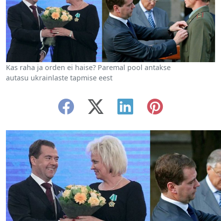
Kas raha ja orden ei haise? Paremal pool antakse
autasu ukrainlaste tapmise eest