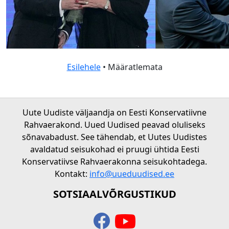
Esilehele
• Määratlemata
Uute Uudiste väljaandja on Eesti Konservatiivne
Rahvaerakond. Uued Uudised peavad oluliseks
sõnavabadust. See tähendab, et Uutes Uudistes
avaldatud seisukohad ei pruugi ühtida Eesti
Konservatiivse Rahvaerakonna seisukohtadega.
Kontakt:
info@uueduudised.ee
SOTSIAALVÕRGUSTIKUD