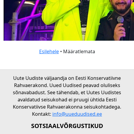
Esilehele
• Määratlemata
Uute Uudiste väljaandja on Eesti Konservatiivne
Rahvaerakond. Uued Uudised peavad oluliseks
sõnavabadust. See tähendab, et Uutes Uudistes
avaldatud seisukohad ei pruugi ühtida Eesti
Konservatiivse Rahvaerakonna seisukohtadega.
Kontakt:
info@uueduudised.ee
SOTSIAALVÕRGUSTIKUD