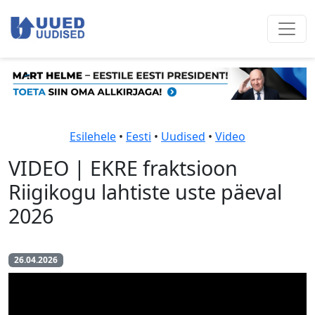
Esilehele
•
Eesti
•
Uudised
•
Video
VIDEO | EKRE fraktsioon
Riigikogu lahtiste uste päeval
2026
26.04.2026