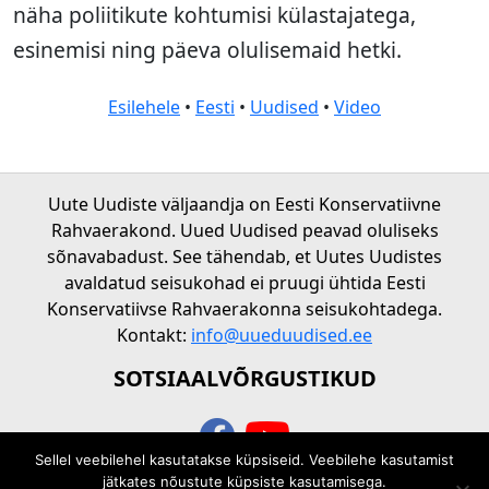
näha poliitikute kohtumisi külastajatega,
esinemisi ning päeva olulisemaid hetki.
Esilehele
•
Eesti
•
Uudised
•
Video
Uute Uudiste väljaandja on Eesti Konservatiivne
Rahvaerakond. Uued Uudised peavad oluliseks
sõnavabadust. See tähendab, et Uutes Uudistes
avaldatud seisukohad ei pruugi ühtida Eesti
Konservatiivse Rahvaerakonna seisukohtadega.
Kontakt:
info@uueduudised.ee
SOTSIAALVÕRGUSTIKUD
Sellel veebilehel kasutatakse küpsiseid. Veebilehe kasutamist
© 2026 Uued uudised
jätkates nõustute küpsiste kasutamisega.