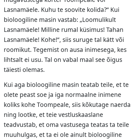
Lasnamäele. Kuhu te soovite kolida?“ Kui
bioloogiline masin vastab: „Loomulikult
Lasnamäele! Milline rumal küsimus! Tahan
Lasnamäele! Kohe!“, siis suruge tal kätt või
roomikut. Tegemist on ausa inimesega, kes
lihtsalt ei usu. Tal on vabal maal see õigus
täiesti olemas.
Kui aga bioloogiline masin teatab teile, et te
olete peast soe ja iga normaalne inimene
koliks kohe Toompeale, siis kõkutage naerda
ning lootke, et teie vestluskaaslane
teadvustab, et oma vastusega teatas ta teile
muuhulgas, et ta ei ole ainult bioloogiline