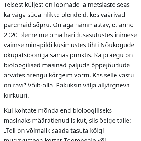
Teisest küljest on loomade ja metslaste seas
ka väga südamlikke olendeid, kes väärivad
paremaid sõpru. On aga hämmastav, et anno
2020 oleme me oma haridusasutustes inimese
vaimse minapildi küsimustes tihti Nõukogude
okupatsiooniga samas punktis. Ka praegu on
bioloogilised masinad paljude õppejõudude
arvates arengu kõrgeim vorm. Kas selle vastu
on ravi? Võib-olla. Pakuksin välja alljärgneva
kiirkuuri.
Kui kohtate mõnda end bioloogiliseks
masinaks määratlenud isikut, siis öelge talle:
„Teil on võimalik saada tasuta kõigi
mugavustega korter Toompeale või