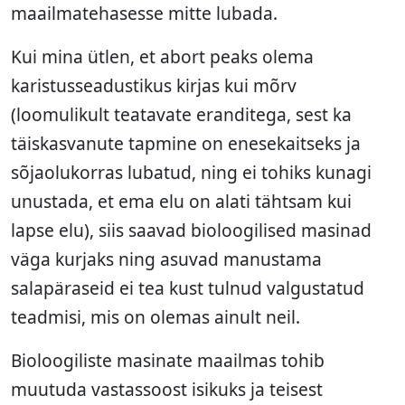
maailmatehasesse mitte lubada.
Kui mina ütlen, et abort peaks olema
karistusseadustikus kirjas kui mõrv
(loomulikult teatavate eranditega, sest ka
täiskasvanute tapmine on enesekaitseks ja
sõjaolukorras lubatud, ning ei tohiks kunagi
unustada, et ema elu on alati tähtsam kui
lapse elu), siis saavad bioloogilised masinad
väga kurjaks ning asuvad manustama
salapäraseid ei tea kust tulnud valgustatud
teadmisi, mis on olemas ainult neil.
Bioloogiliste masinate maailmas tohib
muutuda vastassoost isikuks ja teisest