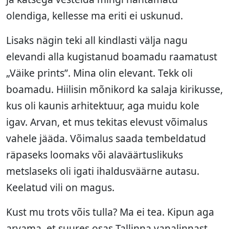
olendiga, kellesse ma eriti ei uskunud.
Lisaks nägin teki all kindlasti välja nagu
elevandi alla kugistanud boamadu raamatust
„Väike prints”. Mina olin elevant. Tekk oli
boamadu. Hiilisin mõnikord ka salaja kirikusse,
kus oli kaunis arhitektuur, aga muidu kole
igav. Arvan, et mus tekitas elevust võimalus
vahele jääda. Võimalus saada tembeldatud
räpaseks loomaks või alaväärtuslikuks
metslaseks oli igati ihaldusväärne autasu.
Keelatud vili on magus.
Kust mu trots võis tulla? Ma ei tea. Kipun aga
arvama, et suures osas Tallinna vanalinnast.