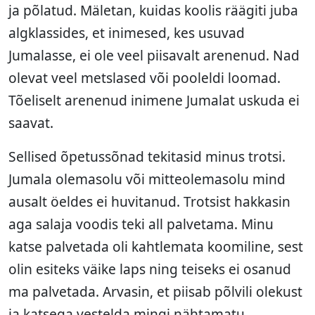
ja põlatud. Mäletan, kuidas koolis räägiti juba
algklassides, et inimesed, kes usuvad
Jumalasse, ei ole veel piisavalt arenenud. Nad
olevat veel metslased või pooleldi loomad.
Tõeliselt arenenud inimene Jumalat uskuda ei
saavat.
Sellised õpetussõnad tekitasid minus trotsi.
Jumala olemasolu või mitteolemasolu mind
ausalt öeldes ei huvitanud. Trotsist hakkasin
aga salaja voodis teki all palvetama. Minu
katse palvetada oli kahtlemata koomiline, sest
olin esiteks väike laps ning teiseks ei osanud
ma palvetada. Arvasin, et piisab põlvili olekust
ja katsega vestelda mingi nähtamatu