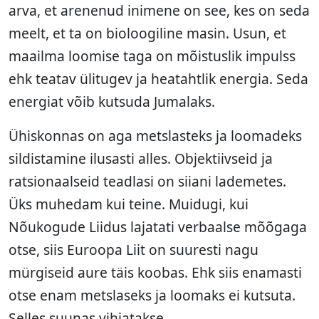
arva, et arenenud inimene on see, kes on seda
meelt, et ta on bioloogiline masin. Usun, et
maailma loomise taga on mõistuslik impulss
ehk teatav ülitugev ja heatahtlik energia. Seda
energiat võib kutsuda Jumalaks.
Ühiskonnas on aga metslasteks ja loomadeks
sildistamine ilusasti alles. Objektiivseid ja
ratsionaalseid teadlasi on siiani lademetes.
Üks muhedam kui teine. Muidugi, kui
Nõukogude Liidus lajatati verbaalse mõõgaga
otse, siis Euroopa Liit on suuresti nagu
mürgiseid aure täis koobas. Ehk siis enamasti
otse enam metslaseks ja loomaks ei kutsuta.
Selles suunas vihjatakse.