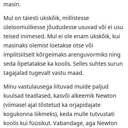
masin.
Mul on täiesti ükskõik, millistesse
üleloomulikesse jõududesse usuvad või ei usu
teised inimesed. Mul ei ole enam ükskõik, kui
masinaks olemist loetakse otse või
implitsiitselt kõrgeimaks arenguvormiks ning
seda õpetatakse ka koolis. Selles suhtes surun
tagajalad tugevalt vastu maad.
Minu vastulausega liituvad muide paljud
kuulsad teadlased, kasvõi alkeemik Newton
(viimasel ajal tõstetud ka orjapidajate
kogukonna liikmeks), keda mulle tutvustati
koolis kui füüsikut. Vabandage, aga Newton