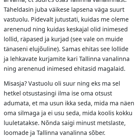
Täheldasin juba väikese lapsena väga suurt
vastuolu. Pidevalt jutustati, kuidas me oleme
arenenud ning kuidas keskajal olid inimesed
lollid, räpased ja kurjad (see vale on muide
tänaseni elujõuline). Samas ehitas see lollide
ja lehkavate kurjamite kari Tallinna vanalinna
ning arenenud inimesed ehitasid magalaid.
Misasja? Vastuolu oli suur ning eks ma sel
hetkel otsustasingi ilma ise oma otsust
adumata, et ma usun ikka seda, mida ma näen
oma silmaga ja ei usu seda, mida koolis kokku
luuletatakse. Nõnda saigi minust metslaste,
loomade ja Tallinna vanalinna sõber.