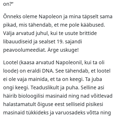
on?“
Õnneks oleme Napoleon ja mina täpselt sama
pikad, mis tähendab, et me pole kääbused.
Välja arvatud juhul, kui te usute brittide
libauudiseid ja sealset 19. sajandi
peavoolumeediat. Ärge uskuge!
Lootel (kaasa arvatud Napoleonil, kui ta oli
loode) on eraldi DNA. See tähendab, et lootel
ei ole vaja mainida, et ta on keegi. Ta juba
ongi keegi. Teaduslikult ja puha. Selline asi
häirib bioloogilisi masinaid ning nad võitlevad
halastamatult õiguse eest selliseid pisikesi
masinaid tükkideks ja varuosadeks võtta ning