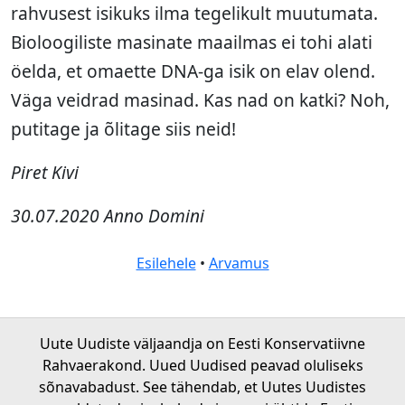
rahvusest isikuks ilma tegelikult muutumata.
Bioloogiliste masinate maailmas ei tohi alati
öelda, et omaette DNA-ga isik on elav olend.
Väga veidrad masinad. Kas nad on katki? Noh,
putitage ja õlitage siis neid!
Piret Kivi
30.07.2020 Anno Domini
Esilehele
•
Arvamus
Uute Uudiste väljaandja on Eesti Konservatiivne
Rahvaerakond. Uued Uudised peavad oluliseks
sõnavabadust. See tähendab, et Uutes Uudistes