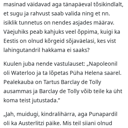
masinad väidavad aga tänapäeval tõsikindlalt,
et sugu ja rahvust saab valida ning et nn.
isiklik tunnetus on nendes asjades määrav.
Väejuhiks peab kahjuks veel õppima, kuigi ka
Eestis on olnud kõrgeid sõjaväelasi, kes vist
lahingutandril hakkama ei saaks?
Kuulen juba nende vastulauset: „Napoleonil
oli Waterloo ja ta lõpetas Püha Helena saarel.
Pealekauba on Tartus Barclay de Tolly
ausammas ja Barclay de Tolly võib teile ka üht
koma teist jutustada.”
„Jah, muidugi, kindralihärra, aga Punapardil
oli ka Austerlitzi päike. Mis teil siiani olnud