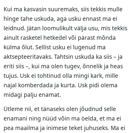
Kui ma kasvasin suuremaks, siis tekkis mulle
hinge tahe uskuda, aga usku ennast ma ei
leidnud. Jätan loomulikult välja usu, mis tekkis
ainult rasketel hetkedel või pärast mõnda
külma õlut. Sellist usku ei lugenud ma
aktsepteeritavaks. Tahtsin uskuda ka siis – ja
eriti siis –, kui ma olen tugev, õnnelik ja heas
tujus. Usk ei tohtinud olla mingi kark, mille
najal komberdada ja kurta. Usk pidi olema
midagi palju enamat.
Ütleme nii, et tänaseks olen jõudnud selle
enamani ning nüüd võin ma öelda, et ma ei
pea maailma ja inimese teket juhuseks. Ma ei