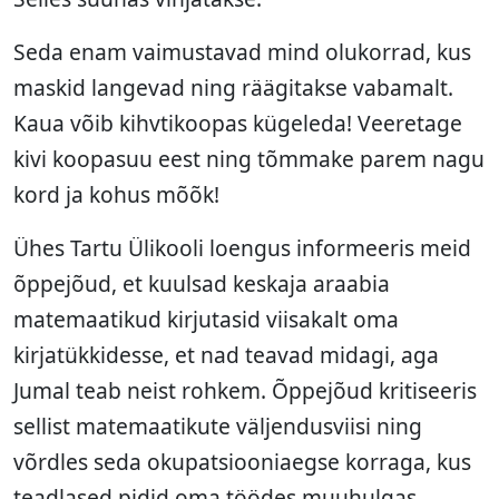
Seda enam vaimustavad mind olukorrad, kus
maskid langevad ning räägitakse vabamalt.
Kaua võib kihvtikoopas kügeleda! Veeretage
kivi koopasuu eest ning tõmmake parem nagu
kord ja kohus mõõk!
Ühes Tartu Ülikooli loengus informeeris meid
õppejõud, et kuulsad keskaja araabia
matemaatikud kirjutasid viisakalt oma
kirjatükkidesse, et nad teavad midagi, aga
Jumal teab neist rohkem. Õppejõud kritiseeris
sellist matemaatikute väljendusviisi ning
võrdles seda okupatsiooniaegse korraga, kus
teadlased pidid oma töödes muuhulgas