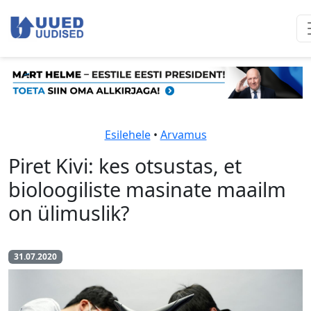
Esilehele
•
Arvamus
Piret Kivi: kes otsustas, et
bioloogiliste masinate maailm
on ülimuslik?
31.07.2020