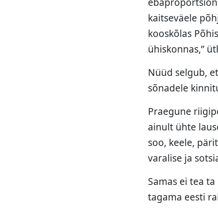
ebaproportsiona
kaitseväele põh
kooskõlas Põhis
ühiskonnas,” üt
Nüüd selgub, et 
sõnadele kinnit
Praegune riigip
ainult ühte laus
soo, keele, pär
varalise ja sots
Samas ei tea ta
tagama eesti ra