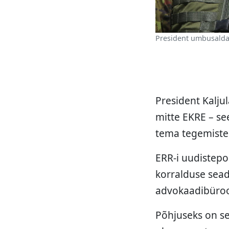
President umbusaldas 
President Kaljul
mitte EKRE – se
tema tegemiste
ERR-i uudistepor
korralduse sead
advokaadibüroolt
Põhjuseks on se