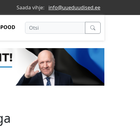
Saada vihje:
info@uueduudised.ee
-POOD
ga