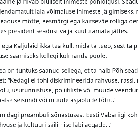
alne ja riivab oluliselt inimeste põhiõigusi. Sea
jendamatult laia võimaluse inimeste jälgimiseks, m
eaduse mõtte, eesmärgi ega kaitseväe rolliga de
les president seadust välja kuulutamata jättes.
ega Kaljulaid ikka tea küll, mida ta teeb, sest t
use saamiseks kellegi kolmanda poole.
ea on tuntuks saanud sellega, et ta näib Põhisea
et: “Kedagi ei tohi diskrimineerida rahvuse, rassi
itolu, usutunnistuse, poliitiliste või muude veend
iaalse seisundi või muude asjaolude tõttu.”
 midagi preambuli sõnastusest Eesti Vabariigi ko
hvuse ja kultuuri säilimise läbi aegade…”