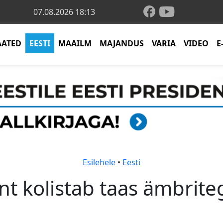
07.08.2026 18:13
AATED
EESTI
MAAILM
MAJANDUS
VARIA
VIDEO
E
Esilehele
•
Eesti
nt kolistab taas ämbrite