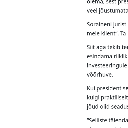
olema, sest pre
veel jõustumata
Soraineni jurist
meie klient”. T
Siit aga tekib 
esindama riikli
investeeringule 
võõrhuve.
Kui president se
kuigi praktilise
jõud olid seadu
“Selliste täien