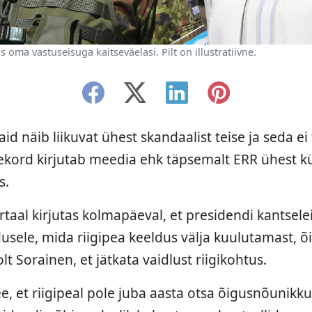
oma vastuseisuga kaitseväelasi. Pilt on illustratiivne.
aid näib liikuvat ühest skandaalist teise ja seda ei
ekord kirjutab meedia ehk täpsemalt ERR ühest k
s.
taal kirjutas kolmapäeval, et presidendi kantselei 
usele, mida riigipea keeldus välja kuulutamast, õ
 Sorainen, et jätkata vaidlust riigikohtus.
e, et riigipeal pole juba aasta otsa õigusnõunikk