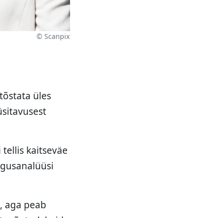
© Scanpix
 tõstata üles
üsitavusest
tellis kaitseväe
igusanalüüsi
u, aga peab