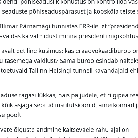
sidendi põhiseaduslik kohustus on kontrollida va
 seaduste põhiseaduspärasust ja kooskõla teiste
 Illimar Pärnamägi tunnistas ERR-ile, et “presidend
a avaldas ka valmidust minna presidenti riigikoht
teravalt eetiline küsimus: kas eraadvokaadibüroo o
ku tasemega vaidlust? Sama büroo esindab näiteks
toetuvaid Tallinn-Helsingi tunneli kavandajaid ehk
aduse tagasi lükkas, näis paljudele, et riigipea te
lt kõik asjaga seotud institutsioonid, ametkonnad ja
se poolt.
davate õiguste andmine kaitseväele rahu ajal on