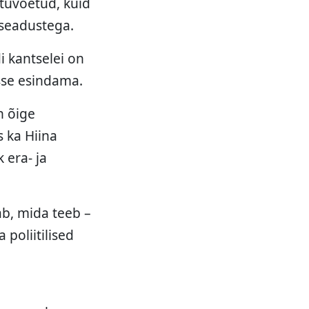
stuvõetud, kuid
 seadustega.
i kantselei on
usse esindama.
n õige
 ka Hiina
 era- ja
ab, mida teeb –
 poliitilised