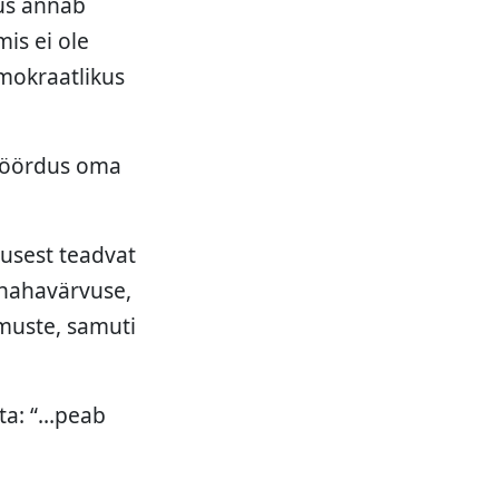
dus annab
is ei ole
mokraatlikus
a pöördus oma
dusest teadvat
, nahavärvuse,
umuste, samuti
hta: “…peab