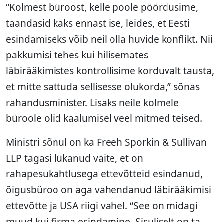
“Kolmest büroost, kelle poole pöördusime,
taandasid kaks ennast ise, leides, et Eesti
esindamiseks võib neil olla huvide konflikt. Nii
pakkumisi tehes kui hilisemates
läbirääkimistes kontrollisime korduvalt tausta,
et mitte sattuda sellisesse olukorda,” sõnas
rahandusminister. Lisaks neile kolmele
büroole olid kaalumisel veel mitmed teised.
Ministri sõnul on ka Freeh Sporkin & Sullivan
LLP tagasi lükanud väite, et on
rahapesukahtlusega ettevõtteid esindanud,
õigusbüroo on aga vahendanud läbirääkimisi
ettevõtte ja USA riigi vahel. “See on midagi
muud kui firma esindamine. Sisuliselt on ta