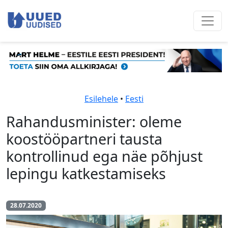
Esilehele
•
Eesti
Rahandusminister: oleme
koostööpartneri tausta
kontrollinud ega näe põhjust
lepingu katkestamiseks
28.07.2020