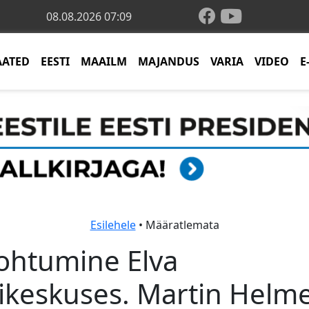
08.08.2026 07:09
AATED
EESTI
MAAILM
MAJANDUS
VARIA
VIDEO
E
Esilehele
• Määratlemata
ohtumine Elva
ikeskuses. Martin Helm