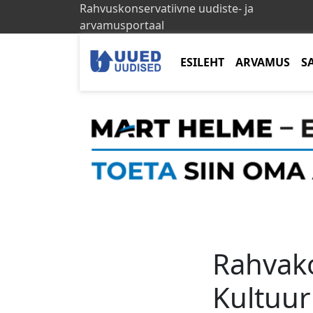
Rahvuskonservatiivne uudiste- ja
arvamusportaal
ESILEHT
ARVAMUS
S
Rahvak
Kultuur