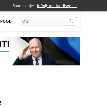
Saada vihje:
info@uueduudised.ee
-POOD
e