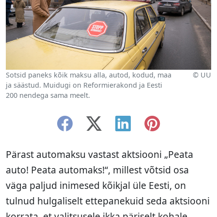
Sotsid paneks kõik maksu alla, autod, kodud, maa
© UU
ja säästud. Muidugi on Reformierakond ja Eesti
200 nendega sama meelt.
Pärast automaksu vastast aktsiooni „Peata
auto! Peata automaks!“, millest võtsid osa
väga paljud inimesed kõikjal üle Eesti, on
tulnud hulgaliselt ettepanekuid seda aktsiooni
korrata, et valitsusele ikka päriselt kohale