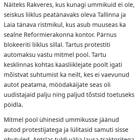
Näiteks Rakveres, kus kunagi ummikuid ei ole,
seiskus liiklus peatänavaks oleva Tallinna ja
Laia tänava ristmikul, kus asub muuseas ka
sealne Reformierakonna kontor. Pärnus
blokeeriti liiklus sillal. Tartus protestiti
automaksu vastu mitmel pool. Tartu
kesklinnas kohtas kaasliiklejate poolt igati
mõistvat suhtumist ka neilt, kes ei vaevunud
autot peatama, möödakäijate seas oli
uudistajaid palju ning paljud tõstsid toetuseks
pöidla.
Mitmel pool ühinesid ummikusse jäänud
autod protestijatega ja lülitasid samuti sisse
ohutuled. Antslas tuldi välja lausa traktoritega.