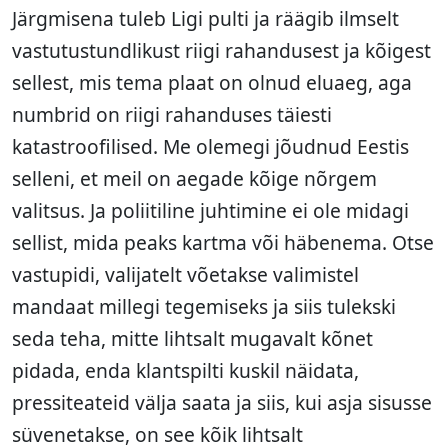
Järgmisena tuleb Ligi pulti ja räägib ilmselt
vastutustundlikust riigi rahandusest ja kõigest
sellest, mis tema plaat on olnud eluaeg, aga
numbrid on riigi rahanduses täiesti
katastroofilised. Me olemegi jõudnud Eestis
selleni, et meil on aegade kõige nõrgem
valitsus. Ja poliitiline juhtimine ei ole midagi
sellist, mida peaks kartma või häbenema. Otse
vastupidi, valijatelt võetakse valimistel
mandaat millegi tegemiseks ja siis tulekski
seda teha, mitte lihtsalt mugavalt kõnet
pidada, enda klantspilti kuskil näidata,
pressiteateid välja saata ja siis, kui asja sisusse
süvenetakse, on see kõik lihtsalt