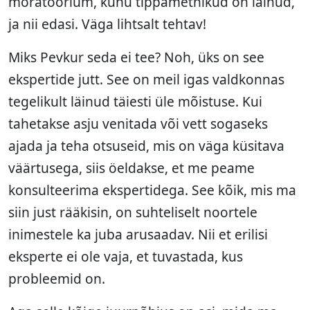
moratoorium, kuhu tippametnikud on läinud,
ja nii edasi. Väga lihtsalt tehtav!
Miks Pevkur seda ei tee? Noh, üks on see
ekspertide jutt. See on meil igas valdkonnas
tegelikult läinud täiesti üle mõistuse. Kui
tahetakse asju venitada või vett sogaseks
ajada ja teha otsuseid, mis on väga küsitava
väärtusega, siis öeldakse, et me peame
konsulteerima ekspertidega. See kõik, mis ma
siin just rääkisin, on suhteliselt noortele
inimestele ka juba arusaadav. Nii et erilisi
eksperte ei ole vaja, et tuvastada, kus
probleemid on.