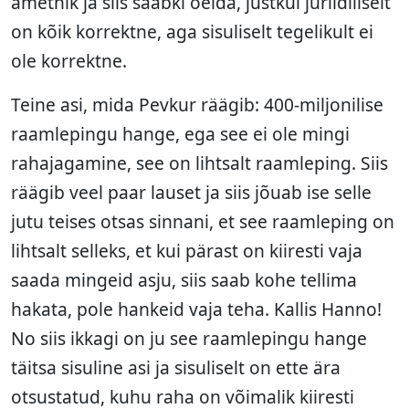
ametnik ja siis saabki öelda, justkui juriidiliselt
on kõik korrektne, aga sisuliselt tegelikult ei
ole korrektne.
Teine asi, mida Pevkur räägib: 400-miljonilise
raamlepingu hange, ega see ei ole mingi
rahajagamine, see on lihtsalt raamleping. Siis
räägib veel paar lauset ja siis jõuab ise selle
jutu teises otsas sinnani, et see raamleping on
lihtsalt selleks, et kui pärast on kiiresti vaja
saada mingeid asju, siis saab kohe tellima
hakata, pole hankeid vaja teha. Kallis Hanno!
No siis ikkagi on ju see raamlepingu hange
täitsa sisuline asi ja sisuliselt on ette ära
otsustatud, kuhu raha on võimalik kiiresti