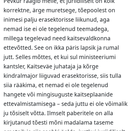
Pevkur räägib meile, et juriidiliselt on kõik
korrektne, ärge muretsege, tõepoolest on
inimesi palju erasektorisse liikunud, aga
nemad ise ei ole tegelenud teemadega,
millega tegelevad need kaitsevaldkonna
ettevõtted. See on ikka päris lapsik ja rumal
jutt. Selles mõttes, et kui sul ministeeriumi
kantsler, Kaitseväe juhataja ja kõrge
kindralmajor liiguvad erasektorisse, siis tulla
siia rääkima, et nemad ei ole tegelenud
hangete või mingisuguste kaitseplaanide
ettevalmistamisega – seda juttu ei ole võimalik
ju tõsiselt võtta. Ilmselt paberitele on alla
kirjutanud tõesti mõni madalama taseme