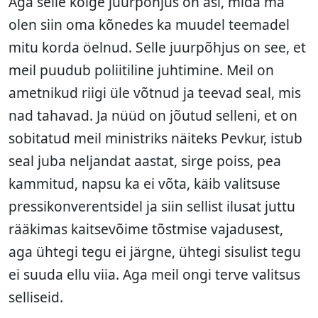
Aga selle kõige juurpõhjus on asi, mida ma
olen siin oma kõnedes ka muudel teemadel
mitu korda öelnud. Selle juurpõhjus on see, et
meil puudub poliitiline juhtimine. Meil on
ametnikud riigi üle võtnud ja teevad seal, mis
nad tahavad. Ja nüüd on jõutud selleni, et on
sobitatud meil ministriks näiteks Pevkur, istub
seal juba neljandat aastat, sirge poiss, pea
kammitud, napsu ka ei võta, käib valitsuse
pressikonverentsidel ja siin sellist ilusat juttu
rääkimas kaitsevõime tõstmise vajadusest,
aga ühtegi tegu ei järgne, ühtegi sisulist tegu
ei suuda ellu viia. Aga meil ongi terve valitsus
selliseid.