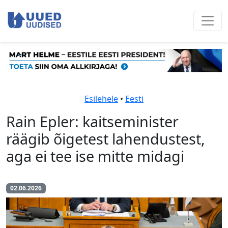
Esilehele
•
Eesti
Rain Epler: kaitseminister
räägib õigetest lahendustest,
aga ei tee ise mitte midagi
02.06.2026