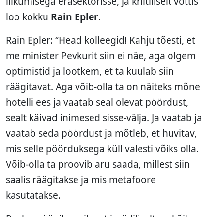
liikumisega erasektorisse, ja kriitiliselt võttis
loo kokku
Rain Epler
.
Rain Epler: “Head kolleegid! Kahju tõesti, et
me minister Pevkurit siin ei näe, aga olgem
optimistid ja lootkem, et ta kuulab siin
räägitavat. Aga võib-olla ta on näiteks mõne
hotelli ees ja vaatab seal olevat pöördust,
sealt käivad inimesed sisse-välja. Ja vaatab ja
vaatab seda pöördust ja mõtleb, et huvitav,
mis selle pöörduksega küll valesti võiks olla.
Võib-olla ta proovib aru saada, millest siin
saalis räägitakse ja mis metafoore
kasutatakse.