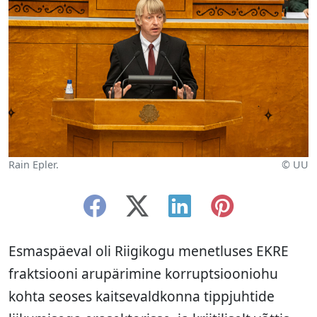
Rain Epler.
© UU
Esmaspäeval oli Riigikogu menetluses EKRE
fraktsiooni arupärimine korruptsiooniohu
kohta seoses kaitsevaldkonna tippjuhtide