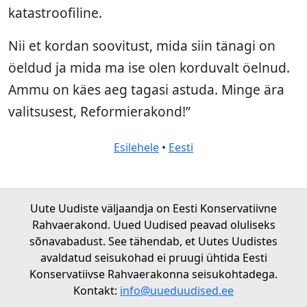
katastroofiline.
Nii et kordan soovitust, mida siin tänagi on
öeldud ja mida ma ise olen korduvalt öelnud.
Ammu on käes aeg tagasi astuda. Minge ära
valitsusest, Reformierakond!”
Esilehele
•
Eesti
Uute Uudiste väljaandja on Eesti Konservatiivne
Rahvaerakond. Uued Uudised peavad oluliseks
sõnavabadust. See tähendab, et Uutes Uudistes
avaldatud seisukohad ei pruugi ühtida Eesti
Konservatiivse Rahvaerakonna seisukohtadega.
Kontakt:
info@uueduudised.ee