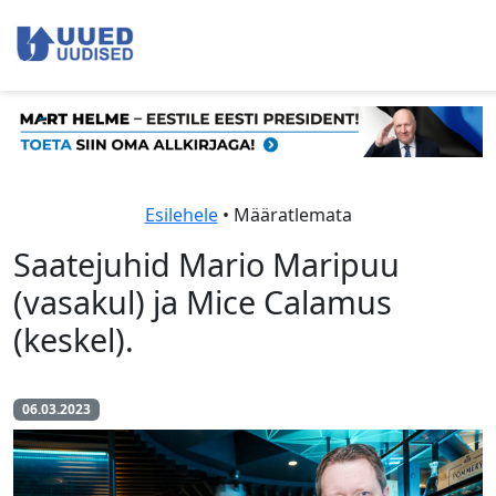
Esilehele
• Määratlemata
Saatejuhid Mario Maripuu
(vasakul) ja Mice Calamus
(keskel).
06.03.2023