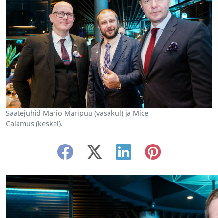
Saatejuhid Mario Maripuu (vasakul) ja Mice
Calamus (keskel).