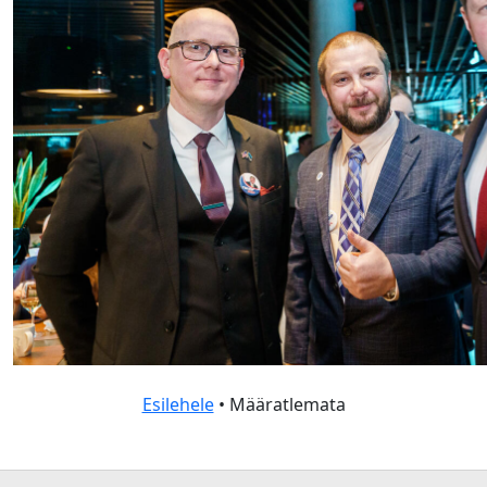
Esilehele
• Määratlemata