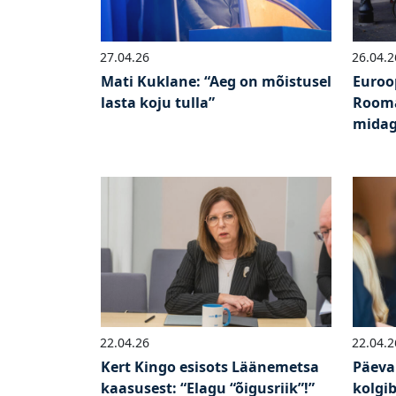
27.04.26
26.04.2
Mati Kuklane: “Aeg on mõistusel
Euroo
lasta koju tulla”
Rooma
midag
22.04.26
22.04.2
Kert Kingo esisots Läänemetsa
Päeva
kaasusest: “Elagu “õigusriik”!”
kolgib