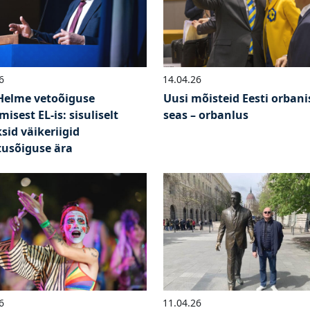
6
14.04.26
Helme vetoõiguse
Uusi mõisteid Eesti orbani
isest EL-is: sisuliselt
seas – orbanlus
sid väikeriigid
tusõiguse ära
6
11.04.26