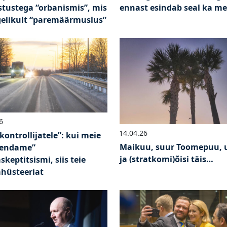
stustega “orbanismis”, mis
ennast esindab seal ka m
gelikult “paremäärmuslus”
6
14.04.26
kontrollijatele”: kui meie
Maikuu, suur Toomepuu, 
mendame”
ja (stratkomi)õisi täis…
skeptitsismi, siis teie
ahüsteeriat