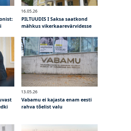
16.05.26
onist:
PILTUUDIS I Saksa saatkond
i
mähkus vikerkaarevärvidesse
13.05.26
muvast
Vabamu ei kajasta enam eesti
edki
rahva tõelist valu