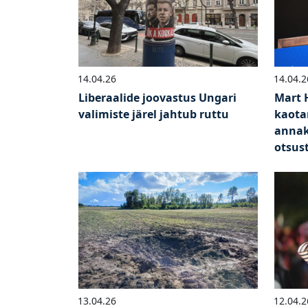
14.04.26
14.04.2
Liberaalide joovastus Ungari
Mart 
valimiste järel jahtub ruttu
kaotam
annak
otsus
13.04.26
12.04.2