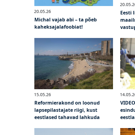
20.05.2
20.05.26
Eesti 
Michal vajab abi – ta põeb
maail
kaheksajalafoobiat!
vastu
15.05.26
14.05.2
Reformierakond on loonud
VIDEO
lapsepilastajate riigi, kust
esind
eestlased tahavad lahkuda
eestla