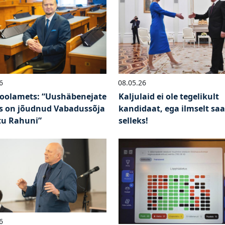
6
08.05.26
Poolamets: “Uushäbenejate
Kaljulaid ei ole tegelikult
us on jõudnud Vabadussõja
kandidaat, ega ilmselt saa
rtu Rahuni”
selleks!
6