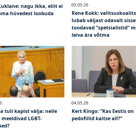
05.05.26
uklane: nagu ikka, eliit ei
Rene Kokk: valitsuskoalit
oma hüvedest loobuda
lubab väljast odavalt sisse
toodavad “spetsialistid” m
leiva ära võtma
6
04.05.26
 tuli kapist välja: neile
Kert Kingo: “Kas Eestis on
i meeldivad LGBT-
pedofiilid kaitse all?”
sed?