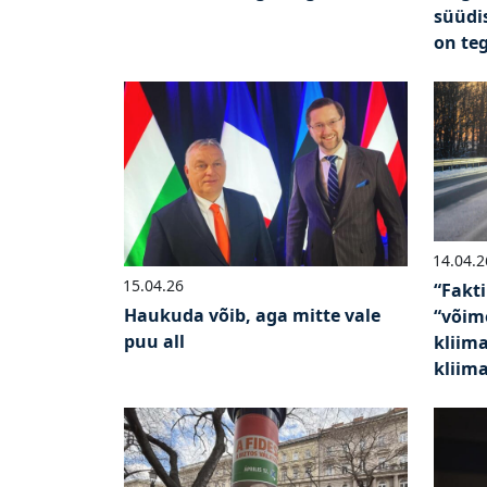
süüdi
on te
14.04.2
15.04.26
“Fakti
Haukuda võib, aga mitte vale
“või
puu all
kliima
kliim