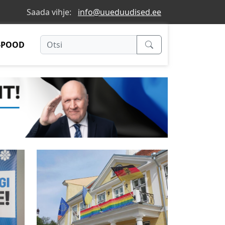
Saada vihje:
info@uueduudised.ee
-POOD