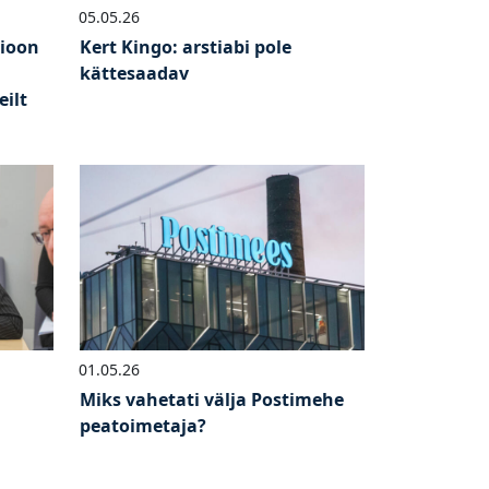
05.05.26
sioon
Kert Kingo: arstiabi pole
kättesaadav
eilt
01.05.26
Miks vahetati välja Postimehe
peatoimetaja?