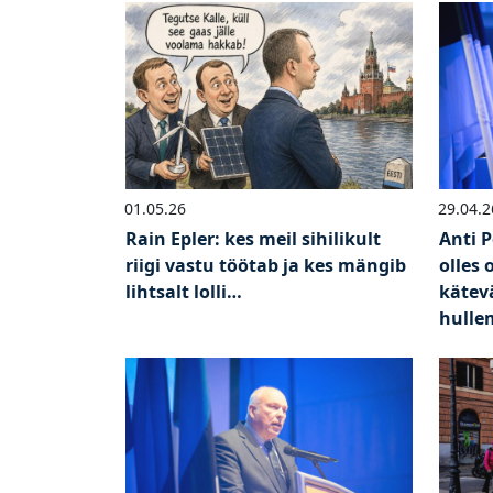
01.05.26
29.04.2
Rain Epler: kes meil sihilikult
Anti 
riigi vastu töötab ja kes mängib
olles 
lihtsalt lolli…
kätev
hulle