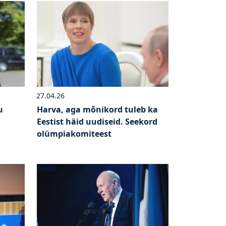
27.04.26
u
Harva, aga mõnikord tuleb ka
Eestist häid uudiseid. Seekord
olümpiakomiteest