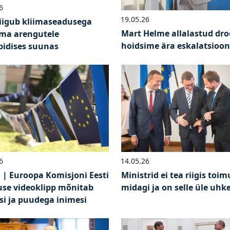
6
19.05.26
liigub kliimaseadusega
Mart Helme allalastud dro
ma arengutele
hoidsime ära eskalatsioon
pidises suunas
6
14.05.26
 | Euroopa Komisjoni Eesti
Ministrid ei tea riigis toi
use videoklipp mõnitab
midagi ja on selle üle uhk
si ja puudega inimesi