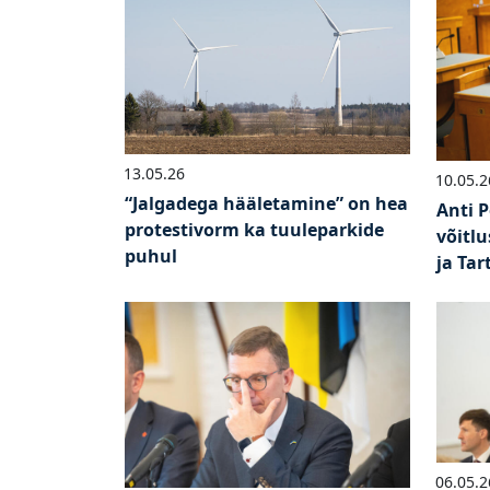
13.05.26
10.05.2
“Jalgadega hääletamine” on hea
Anti 
protestivorm ka tuuleparkide
võitl
puhul
ja Ta
06.05.2