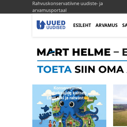
Rahvuskonservatiivne uudiste- ja
arvamusportaal
ESILEHT
ARVAMUS
S