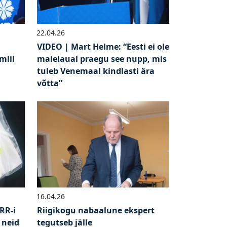
22.04.26
VIDEO | Mart Helme: “Eesti ei ole
mlil
malelaual praegu see nupp, mis
tuleb Venemaal kindlasti ära
võtta”
16.04.26
RR-i
Riigikogu nabaalune ekspert
 neid
tegutseb jälle