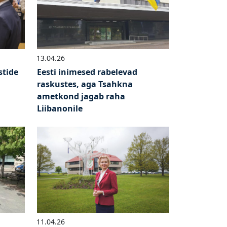
13.04.26
stide
Eesti inimesed rabelevad
raskustes, aga Tsahkna
ametkond jagab raha
Liibanonile
11.04.26