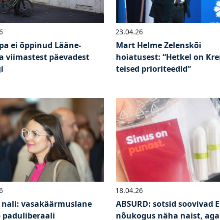
6
23.04.26
pa ei õppinud Lääne-
Mart Helme Zelenskõi
 viimastest päevadest
hoiatusest: “Hetkel on Kre
i
teised prioriteedid”
6
18.04.26
 nali: vasakäärmuslane
ABSURD: sotsid soovivad E
 paduliberaali
nõukogus näha naist, aga