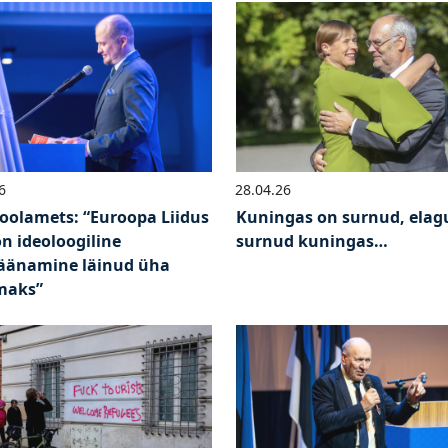
6
28.04.26
Poolamets: “Euroopa Liidus
Kuningas on surnud, elag
on ideoloogiline
surnud kuningas…
äänamine läinud üha
maks”