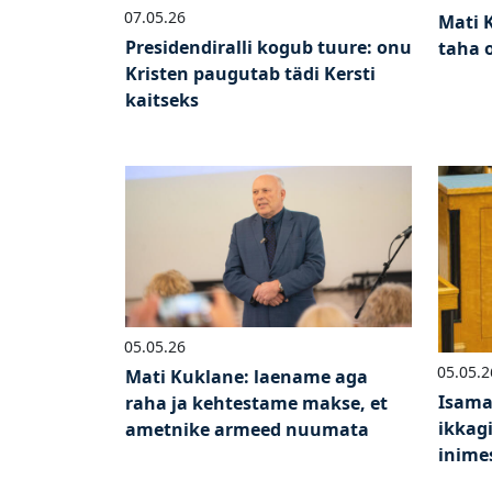
07.05.26
Mati K
Presidendiralli kogub tuure: onu
taha 
Kristen paugutab tädi Kersti
kaitseks
05.05.26
05.05.2
Mati Kuklane: laename aga
Isamaa
raha ja kehtestame makse, et
ikkag
ametnike armeed nuumata
inime