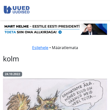
Esilehele
• Määratlemata
kolm
24.10.2022