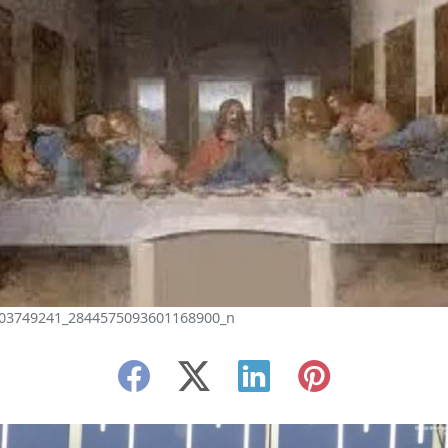
03749241_2844575093601168900_n