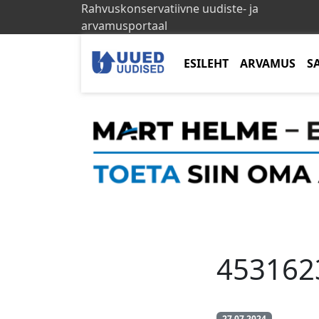
Rahvuskonservatiivne uudiste- ja
arvamusportaal
ESILEHT
ARVAMUS
S
453162
27.07.2024