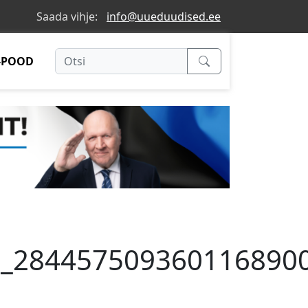
Saada vihje:
info@uueduudised.ee
-POOD
_284457509360116890