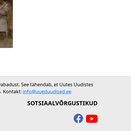
vabadust. See tähendab, et Uutes Uudistes
. Kontakt:
info@uueduudised.ee
SOTSIAALVÕRGUSTIKUD