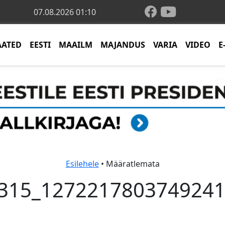
07.08.2026 01:10
AATED
EESTI
MAAILM
MAJANDUS
VARIA
VIDEO
E
Esilehele
• Määratlemata
315_1272217803749241