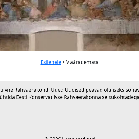
Esilehele
• Määratlemata
atiivne Rahvaerakond. Uued Uudised peavad oluliseks sõna
 ühtida Eesti Konservatiivse Rahvaerakonna seisukohtadega