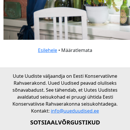
Esilehele
• Määratlemata
Uute Uudiste väljaandja on Eesti Konservatiivne
Rahvaerakond. Uued Uudised peavad oluliseks
sõnavabadust. See tähendab, et Uutes Uudistes
avaldatud seisukohad ei pruugi ühtida Eesti
Konservatiivse Rahvaerakonna seisukohtadega.
Kontakt:
info@uueduudised.ee
SOTSIAALVÕRGUSTIKUD