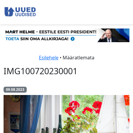
Esilehele
• Määratlemata
IMG100720230001
09.08.2023