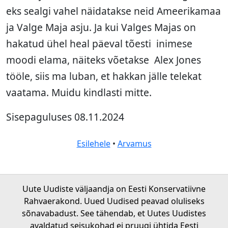
eks sealgi vahel näidatakse neid Ameerikamaa
ja Valge Maja asju. Ja kui Valges Majas on
hakatud ühel heal päeval tõesti inimese
moodi elama, näiteks võetakse Alex Jones
tööle, siis ma luban, et hakkan jälle telekat
vaatama. Muidu kindlasti mitte.
Sisepaguluses 08.11.2024
Esilehele
•
Arvamus
Uute Uudiste väljaandja on Eesti Konservatiivne
Rahvaerakond. Uued Uudised peavad oluliseks
sõnavabadust. See tähendab, et Uutes Uudistes
avaldatud seisukohad ei pruugi ühtida Eesti