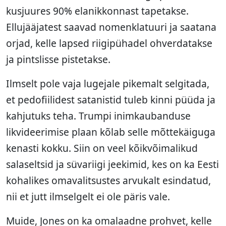
kusjuures 90% elanikkonnast tapetakse.
Ellujääjatest saavad nomenklatuuri ja saatana
orjad, kelle lapsed riigipühadel ohverdatakse
ja pintslisse pistetakse.
Ilmselt pole vaja lugejale pikemalt selgitada,
et pedofiilidest satanistid tuleb kinni püüda ja
kahjutuks teha. Trumpi inimkaubanduse
likvideerimise plaan kõlab selle mõttekäiguga
kenasti kokku. Siin on veel kõikvõimalikud
salaseltsid ja süvariigi jeekimid, kes on ka Eesti
kohalikes omavalitsustes arvukalt esindatud,
nii et jutt ilmselgelt ei ole päris vale.
Muide, Jones on ka omalaadne prohvet, kelle