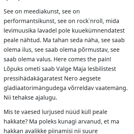
See on meediakunst, see on
performantsikunst, see on rock`nroll, mida
levimuusika lavadel pole kuuekümnendatest
peale nähtud. Ma tahan seda näha, see saab
olema ilus, see saab olema põrmustav, see
saab olema valus. Here comes the pain!
Lõpuks ometi saab Valge Maja lesbilistest
pressihädakägaratest Nero aegsete
gladiaatorimängudega võrreldav vaatemäng.
Nii tehakse ajalugu.
Mis te vaesed lurjused nüüd küll peale
hakkate? Ma poleks kunagi arvanud, et ma
hakkan avalikke piinamisi nii suure