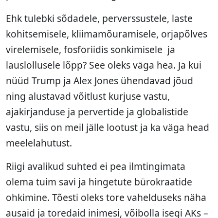
Ehk tulebki sõdadele, perverssustele, laste
kohitsemisele, kliimamõuramisele, orjapõlves
virelemisele, fosforiidis sonkimisele ja
lauslollusele lõpp? See oleks väga hea. Ja kui
nüüd Trump ja Alex Jones ühendavad jõud
ning alustavad võitlust kurjuse vastu,
ajakirjanduse ja pervertide ja globalistide
vastu, siis on meil jälle lootust ja ka väga head
meelelahutust.
Riigi avalikud suhted ei pea ilmtingimata
olema tuim savi ja hingetute bürokraatide
ohkimine. Tõesti oleks tore vahelduseks näha
ausaid ja toredaid inimesi, võibolla isegi AKs –