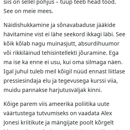
siis on sellel põhjus – tüüp teeb head tööd.
See on meie mees.
Näidishukkamine ja sõnavabaduse jääkide
hävitamine vist ei lähe seekord ikkagi läbi. See
kõik kõlab nagu muinasjutt, absurdihuumor
või rikkiläinud tehisintellekti jõuramine. Ega
ma ise ka enne ei usu, kui oma silmaga näen.
Igal juhul tuleb meil kõigil nüüd ennast liitlase
pressiesindaja elu ja tegevusega kurssi viia,
muidu pannakse harjutusväljak kinni.
Kõige parem viis ameerika poliitika uute
väärtustega tutvumiseks on vaadata Alex
Jonesi kriitikute ja mängijate poolt kõrgelt