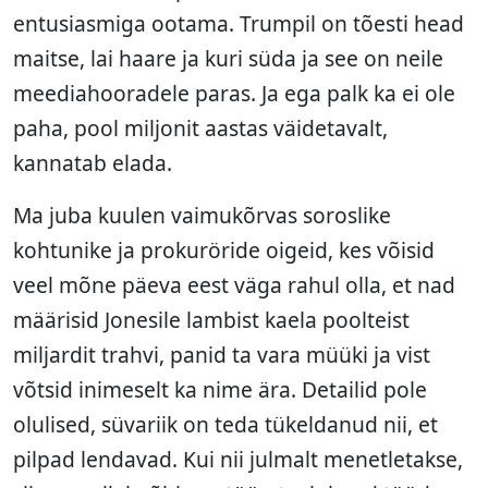
entusiasmiga ootama. Trumpil on tõesti head
maitse, lai haare ja kuri süda ja see on neile
meediahooradele paras. Ja ega palk ka ei ole
paha, pool miljonit aastas väidetavalt,
kannatab elada.
Ma juba kuulen vaimukõrvas soroslike
kohtunike ja prokuröride oigeid, kes võisid
veel mõne päeva eest väga rahul olla, et nad
määrisid Jonesile lambist kaela poolteist
miljardit trahvi, panid ta vara müüki ja vist
võtsid inimeselt ka nime ära. Detailid pole
olulised, süvariik on teda tükeldanud nii, et
pilpad lendavad. Kui nii julmalt menetletakse,