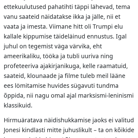
ettekuulutused pahatihti täppi lähevad, tema
vanu saateid näidatakse ikka ja jälle, nii et
vaata ja imesta. Viimane hitt oli Trumpi elu
kallale kippumise täideläinud ennustus. Igal
juhul on tegemist väga värvika, eht
ameerikaliku, tööka ja tubli uuriva ning
profeteeriva ajakirjanikuga, kelle raamatuid,
saateid, klounaade ja filme tuleb meil lääne
ees lömitamise huvides sügavuti tundma
õppida, nii nagu omal ajal marksismi-leninismi
klassikuid.
Hirmuäratava näidishukkamise jaoks ei valitud
Jonesi kindlasti mitte juhuslikult – ta on kõikide