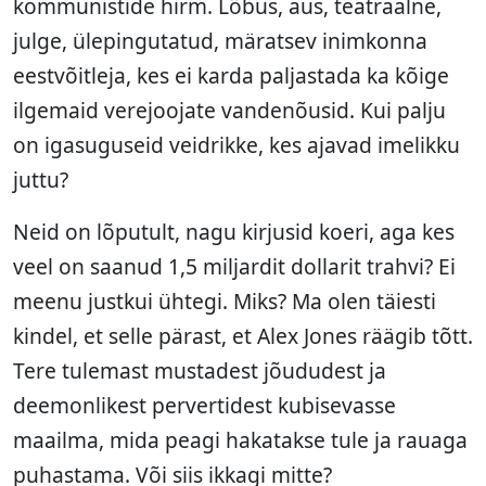
kommunistide hirm. Lõbus, aus, teatraalne,
julge, ülepingutatud, märatsev inimkonna
eestvõitleja, kes ei karda paljastada ka kõige
ilgemaid verejoojate vandenõusid. Kui palju
on igasuguseid veidrikke, kes ajavad imelikku
juttu?
Neid on lõputult, nagu kirjusid koeri, aga kes
veel on saanud 1,5 miljardit dollarit trahvi? Ei
meenu justkui ühtegi. Miks? Ma olen täiesti
kindel, et selle pärast, et Alex Jones räägib tõtt.
Tere tulemast mustadest jõududest ja
deemonlikest pervertidest kubisevasse
maailma, mida peagi hakatakse tule ja rauaga
puhastama. Või siis ikkagi mitte?