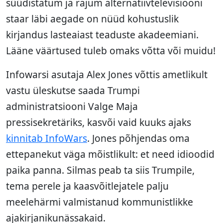
süüdistatum ja rajum alternatiivtelevisiooni
staar läbi aegade on nüüd kohustuslik
kirjandus lasteaiast teaduste akadeemiani.
Lääne väärtused tuleb omaks võtta või muidu!
Infowarsi asutaja Alex Jones võttis ametlikult
vastu üleskutse saada Trumpi
administratsiooni Valge Maja
pressisekretäriks, kasvõi vaid kuuks ajaks
kinnitab InfoWars
. Jones põhjendas oma
ettepanekut väga mõistlikult: et need idioodid
paika panna. Silmas peab ta siis Trumpile,
tema perele ja kaasvõitlejatele palju
meelehärmi valmistanud kommunistlikke
ajakirjanikunässakaid.