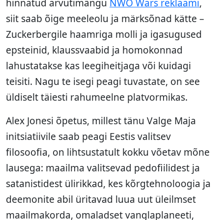
hinnatud arvutimängu
NWO Wars reklaami
,
siit saab õige meeleolu ja märksõnad kätte –
Zuckerbergile haamriga molli ja igasugused
epsteinid, klaussvaabid ja homokonnad
lahustatakse kas leegiheitjaga või kuidagi
teisiti. Nagu te isegi peagi tuvastate, on see
üldiselt täiesti rahumeelne platvormikas.
Alex Jonesi õpetus, millest tänu Valge Maja
initsiatiivile saab peagi Eestis valitsev
filosoofia, on lihtsustatult kokku võetav mõne
lausega: maailma valitsevad pedofiilidest ja
satanistidest ülirikkad, kes kõrgtehnoloogia ja
deemonite abil üritavad luua uut üleilmset
maailmakorda, omaladset vanglaplaneeti,