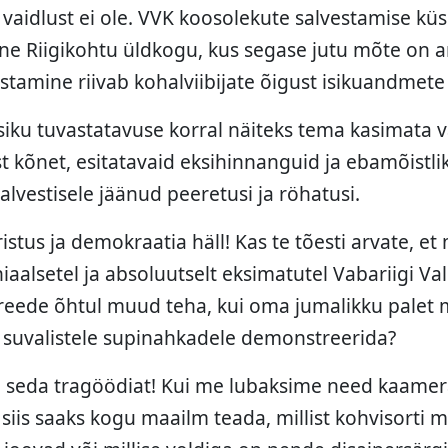
a vaidlust ei ole. VVK koosolekute salvestamise kü
line Riigikohtu üldkogu, kus segase jutu mõte on 
stamine riivab kohalviibijate õigust isikuandmete 
siku tuvastatavuse korral näiteks tema kasimata v
t kõnet, esitatavaid eksihinnanguid ja ebamõistli
salvestisele jäänud peeretusi ja röhatusi.
stus ja demokraatia häll! Kas te tõesti arvate, et
iaalsetel ja absoluutselt eksimatutel Vabariigi Va
reede õhtul muud teha, kui oma jumalikku palet 
 suvalistele supinahkadele demonstreerida?
i seda tragöödiat! Kui me lubaksime need kaamer
siis saaks kogu maailm teada, millist kohvisorti m