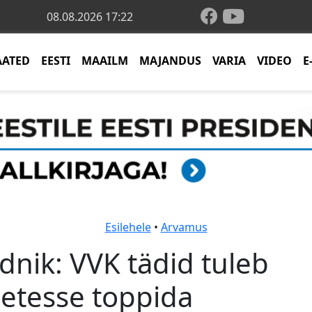
08.08.2026 17:22
AATED
EESTI
MAAILM
MAJANDUS
VARIA
VIDEO
E
Esilehele
•
Arvamus
ldnik: VVK tädid tuleb
ietesse toppida