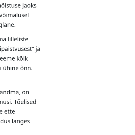
mõistuse jaoks
 võimalusel
glane.
 lilleliste
paistvusest” ja
teeme kõik
ki ühine õnn.
u andma, on
musi. Tõelised
e ette
ndus langes