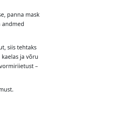
se, panna mask
 on andmed
, siis tehtaks
 kaelas ja võru
vormiriietust –
must.