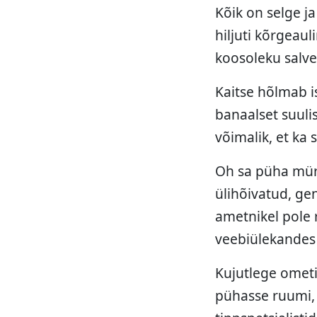
Kõik on selge j
hiljuti kõrgeau
koosoleku salve
Kaitse hõlmab i
banaalset suulis
võimalik, et ka 
Oh sa püha müri
ülihõivatud, gen
ametnikel pole 
veebiülekandes
Kujutlege omet
pühasse ruumi, 