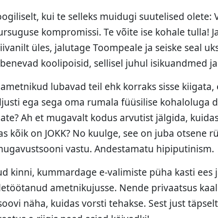
giliselt, kui te selleks muidugi suutelised olete:
uursuguse kompromissi. Te võite ise kohale tulla! 
vanilt üles, jalutage Toompeale ja seiske seal uk
nevad koolipoisid, sellisel juhul isikuandmed ja 
metnikud lubavad teil ehk korraks sisse kiigata, e
aljusti ega sega oma rumala füüsilise kohaloluga d
ate? Ah et mugavalt kodus arvutist jälgida, kuidas 
 kas kõik on JOKK? No kuulge, see on juba otsene 
mugavustsooni vastu. Andestamatu hipiputinism.
ud kinni, kummardage e-valimiste püha kasti ees 
letöötanud ametnikujusse. Nende privaatsus kaalu
soovi näha, kuidas vorsti tehakse. Sest just täpselt 