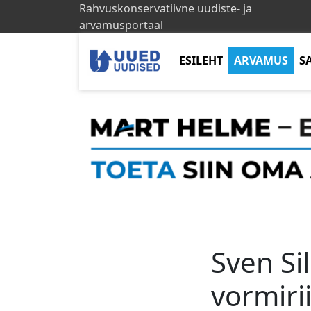
Rahvuskonservatiivne uudiste- ja
arvamusportaal
ESILEHT
ARVAMUS
S
Sven Si
vormiri