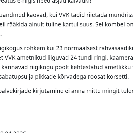
veatus e-riigis need asjad käivadki!
kuandmed kaovad, kui VVK tädid riietada mundris
eil rääkida ainult tuline kartul suus. Sel kombel
.
riigikogus rohkem kui 23 normaalsest rahvasaadikut
 et VVK ametnikud liiguvad 24 tundi ringi, kaamera
 kannavad riigikogu poolt kehtestatud ametlikku 
sabatupsu ja pikkade kõrvadega roosat korsetti.
alvekirjade kirjutamine ei anna mitte mingit tule