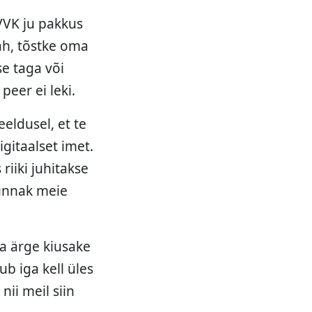
 VVK ju pakkus
Jah, tõstke oma
se taga või
peer ei leki.
eldusel, et te
igitaalset imet.
riiki juhitakse
rünnak meie
ja ärge kiusake
b iga kell üles
nii meil siin