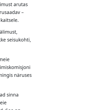
simust arutas
arusaadav –
kaitsele.
älimust,
kke seisukohti,
 meie
limiskomisjoni
mingis näruses
ad sinna
eie