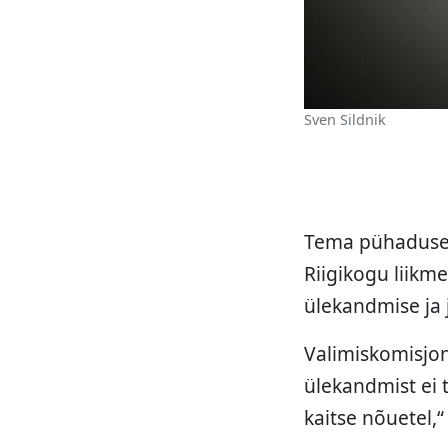
Sven Sildnik
Tema pühaduse V
Riigikogu liikm
ülekandmise ja 
Valimiskomisjoni
ülekandmist ei 
kaitse nõuetel,