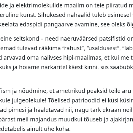
itide ja elektrimolekulide maailm on teie piiratud 
keeruline kunst. Sihukesed nahaalid tuleb esimesel
keelata edaspidi pangaarve avamine, see oleks õi
eine seltskond – need naeruväärsed patsifistid oma
emad tulevad rääkima “rahust”, “usaldusest”, “läbi
ad arvavad oma naiivses hipi-maailmas, et kui me 
kuks ja hoiame narkaritel käest kinni, siis saabub
ifism ja nõudmine, et ametnikud peaksid teile ar
ikule julgeolekule! Tõelised patrioodid ei küsi küsi
ad pimesi ja hääletavad nii, nagu tark ekraan neil
epärast meil majandus muudkui tõuseb ja ajakirja
etabelis ainult ühe koha.