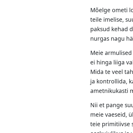
Mõelge ometi loo
teile imelise, s
paksud kehad dii
nurgas nagu häbe
Meie armulised a
ei hinga liiga v
Mida te veel tah
ja kontrollida,
ametnikukasti 
Nii et pange su
meie vaeseid, ü
teie primitiivse 