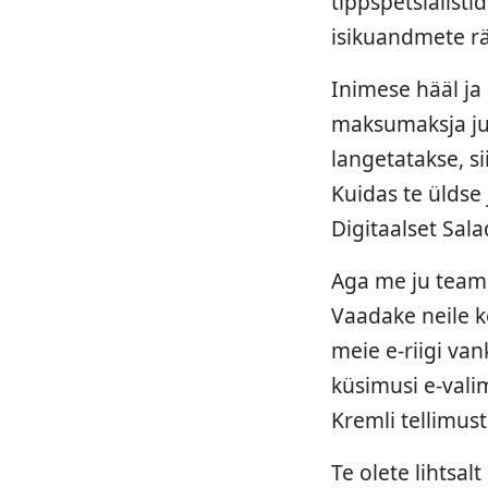
tippspetsialisti
isikuandmete rä
Inimese hääl ja
maksumaksja jul
langetatakse, s
Kuidas te üldse
Digitaalset Sala
Aga me ju teame
Vaadake neile k
meie e-riigi va
küsimusi e-valim
Kremli tellimust
Te olete lihtsa