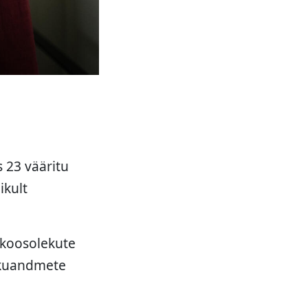
 23 vääritu
ikult
t koosolekute
sikuandmete