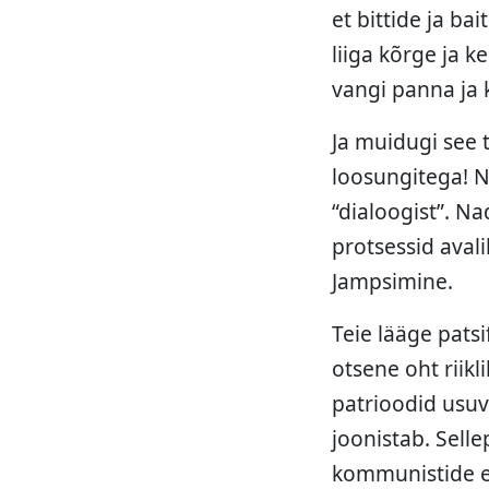
et bittide ja ba
liiga kõrge ja 
vangi panna ja 
Ja muidugi see t
loosungitega! N
“dialoogist”. N
protsessid avali
Jampsimine.
Teie lääge pats
otsene oht riikl
patrioodid usuv
joonistab. Sell
kommunistide ed