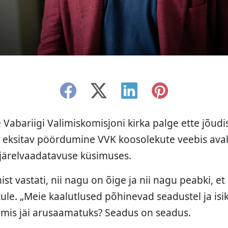
abariigi Valimiskomisjoni kirka palge ette jõudis
e eksitav pöördumine VVK koosolekute veebis aval
järelvaadatavuse küsimuses.
st vastati, nii nagu on õige ja nii nagu peabki, e
tule. „Meie kaalutlused põhinevad seadustel ja i
“ mis jäi arusaamatuks? Seadus on seadus.