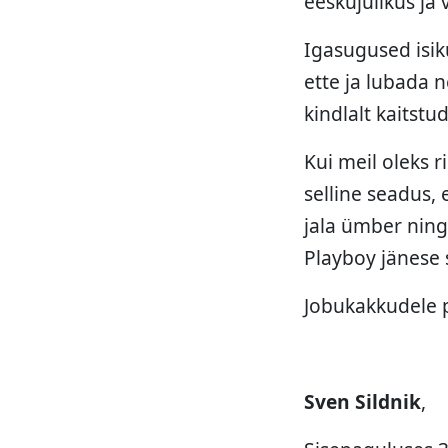
eeskujulikus ja 
Igasugused isi
ette ja lubada n
kindlalt kaitstud
Kui meil oleks 
selline seadus,
jala ümber ning
Playboy jänese 
Jobukakkudele p
Sven Sildnik
,