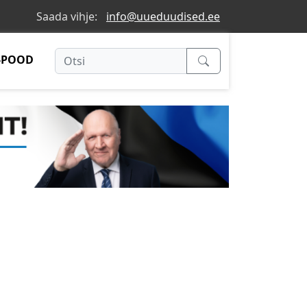
Saada vihje:
info@uueduudised.ee
-POOD