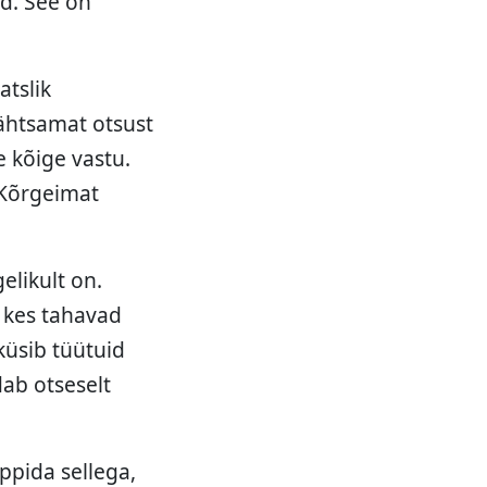
id. See on
tslik
tähtsamat otsust
e kõige vastu.
 Kõrgeimat
elikult on.
, kes tahavad
küsib tüütuid
dab otseselt
ppida sellega,