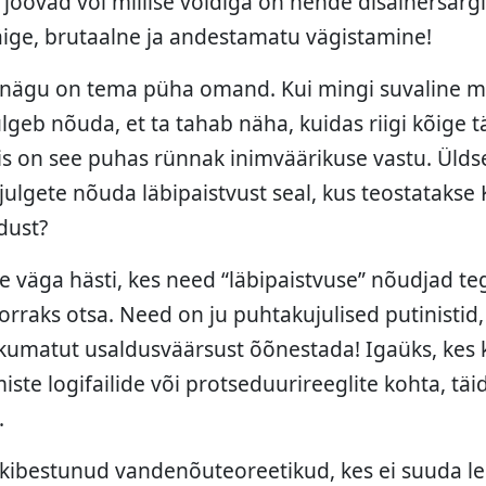
d joovad või millise voldiga on nende disainersärg
ige, brutaalne ja andestamatu vägistamine!
 nägu on tema püha omand. Kui mingi suvaline ma
geb nõuda, et ta tahab näha, kuidas riigi kõige 
iis on see puhas rünnak inimväärikuse vastu. Ülds
 julgete nõuda läbipaistvust seal, kus teostatakse
dust?
 väga hästi, kes need “läbipaistvuse” nõudjad teg
orraks otsa. Need on ju puhtakujulised putinistid
nkumatut usaldusväärsust õõnestada! Igaüks, kes 
iste logifailide või protseduurireeglite kohta, täi
.
lt kibestunud vandenõuteoreetikud, kes ei suuda le