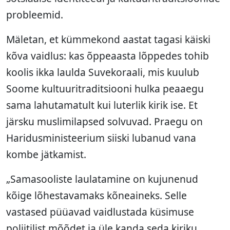
probleemid.
Mäletan, et kümmekond aastat tagasi käiski
kõva vaidlus: kas õppeaasta lõppedes tohib
koolis ikka laulda Suvekoraali, mis kuulub
Soome kultuuritraditsiooni hulka peaaegu
sama lahutamatult kui luterlik kirik ise. Et
järsku muslimilapsed solvuvad. Praegu on
Haridusministeerium siiski lubanud vana
kombe jätkamist.
„Samasooliste laulatamine on kujunenud
kõige lõhestavamaks kõneaineks. Selle
vastased püüavad vaidlustada küsimuse
poliitilist mõõdet ja üle kanda seda kiriku