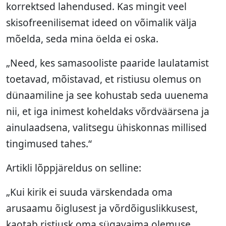
korrektsed lahendused. Kas mingit veel
skisofreenilisemat ideed on võimalik välja
mõelda, seda mina öelda ei oska.
„Need, kes samasooliste paaride laulatamist
toetavad, mõistavad, et ristiusu olemus on
dünaamiline ja see kohustab seda uuenema
nii, et iga inimest koheldaks võrdväärsena ja
ainulaadsena, valitsegu ühiskonnas millised
tingimused tahes.“
Artikli lõppjäreldus on selline:
„Kui kirik ei suuda värskendada oma
arusaamu õiglusest ja võrdõiguslikkusest,
kaotab ristiusk oma sügavaima olemuse