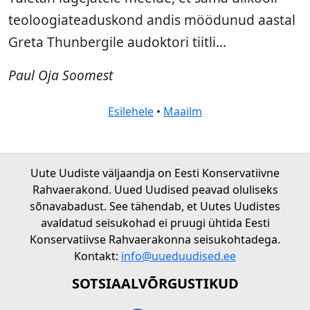
teoloogiateaduskond andis möödunud aastal
Greta Thunbergile audoktori tiitli…
Paul Oja Soomest
Esilehele
•
Maailm
Uute Uudiste väljaandja on Eesti Konservatiivne
Rahvaerakond. Uued Uudised peavad oluliseks
sõnavabadust. See tähendab, et Uutes Uudistes
avaldatud seisukohad ei pruugi ühtida Eesti
Konservatiivse Rahvaerakonna seisukohtadega.
Kontakt:
info@uueduudised.ee
SOTSIAALVÕRGUSTIKUD