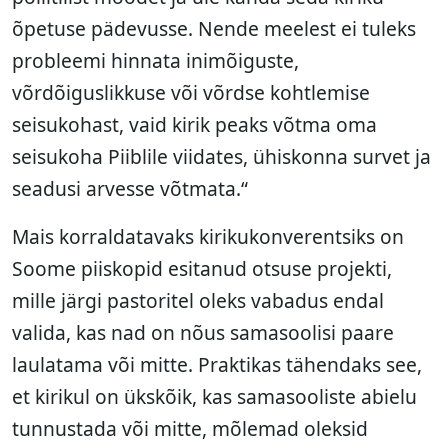
õpetuse pädevusse. Nende meelest ei tuleks
probleemi hinnata inimõiguste,
võrdõiguslikkuse või võrdse kohtlemise
seisukohast, vaid kirik peaks võtma oma
seisukoha Piiblile viidates, ühiskonna survet ja
seadusi arvesse võtmata.“
Mais korraldatavaks kirikukonverentsiks on
Soome piiskopid esitanud otsuse projekti,
mille järgi pastoritel oleks vabadus endal
valida, kas nad on nõus samasoolisi paare
laulatama või mitte. Praktikas tähendaks see,
et kirikul on ükskõik, kas samasooliste abielu
tunnustada või mitte, mõlemad oleksid