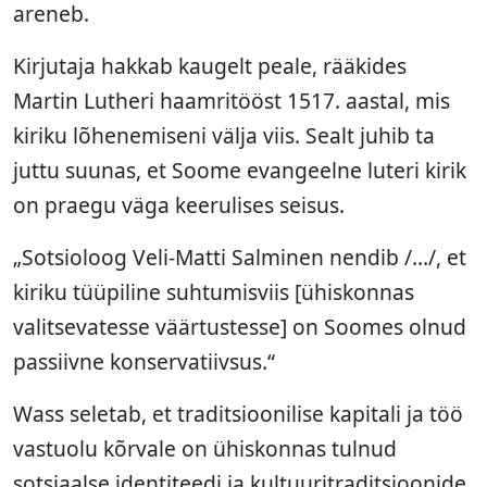
areneb.
Kirjutaja hakkab kaugelt peale, rääkides
Martin Lutheri haamritööst 1517. aastal, mis
kiriku lõhenemiseni välja viis. Sealt juhib ta
juttu suunas, et Soome evangeelne luteri kirik
on praegu väga keerulises seisus.
„Sotsioloog Veli-Matti Salminen nendib /…/, et
kiriku tüüpiline suhtumisviis [ühiskonnas
valitsevatesse väärtustesse] on Soomes olnud
passiivne konservatiivsus.“
Wass seletab, et traditsioonilise kapitali ja töö
vastuolu kõrvale on ühiskonnas tulnud
sotsiaalse identiteedi ja kultuuritraditsioonide