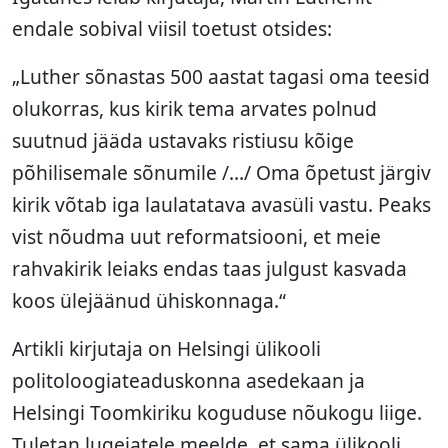
endale sobival viisil toetust otsides:
„Luther sõnastas 500 aastat tagasi oma teesid
olukorras, kus kirik tema arvates polnud
suutnud jääda ustavaks ristiusu kõige
põhilisemale sõnumile /…/ Oma õpetust järgiv
kirik võtab iga laulatatava avasüli vastu. Peaks
vist nõudma uut reformatsiooni, et meie
rahvakirik leiaks endas taas julgust kasvada
koos ülejäänud ühiskonnaga.“
Artikli kirjutaja on Helsingi ülikooli
politoloogiateaduskonna asedekaan ja
Helsingi Toomkiriku koguduse nõukogu liige.
Tuletan lugejatele meelde, et sama ülikooli