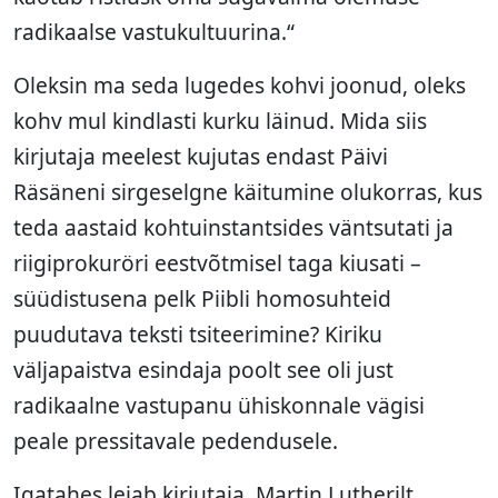
radikaalse vastukultuurina.“
Oleksin ma seda lugedes kohvi joonud, oleks
kohv mul kindlasti kurku läinud. Mida siis
kirjutaja meelest kujutas endast Päivi
Räsäneni sirgeselgne käitumine olukorras, kus
teda aastaid kohtuinstantsides väntsutati ja
riigiprokuröri eestvõtmisel taga kiusati –
süüdistusena pelk Piibli homosuhteid
puudutava teksti tsiteerimine? Kiriku
väljapaistva esindaja poolt see oli just
radikaalne vastupanu ühiskonnale vägisi
peale pressitavale pedendusele.
Igatahes leiab kirjutaja, Martin Lutherilt