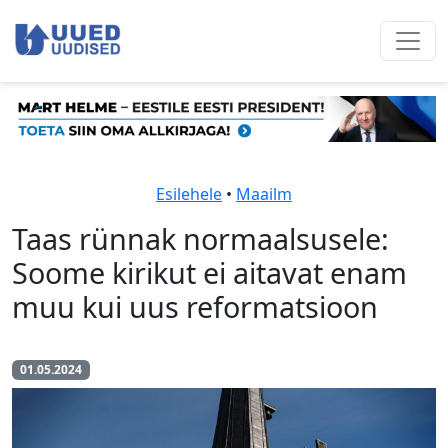
Esilehele
•
Maailm
Taas rünnak normaalsusele:
Soome kirikut ei aitavat enam
muu kui uus reformatsioon
01.05.2024