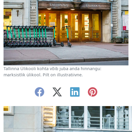
Tallinna Ülikooli kohta võib juba anda hinnangu:
marksistlik ülikool. Pilt on illustratiivne.