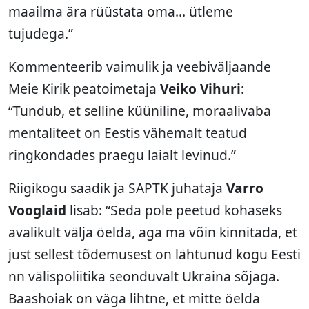
maailma ära rüüstata oma… ütleme
tujudega.”
Kommenteerib vaimulik ja veebiväljaande
Meie Kirik peatoimetaja
Veiko Vihuri
:
“Tundub, et selline küüniline, moraalivaba
mentaliteet on Eestis vähemalt teatud
ringkondades praegu laialt levinud.”
Riigikogu saadik ja SAPTK juhataja
Varro
Vooglaid
lisab: “Seda pole peetud kohaseks
avalikult välja öelda, aga ma võin kinnitada, et
just sellest tõdemusest on lähtunud kogu Eesti
nn välispoliitika seonduvalt Ukraina sõjaga.
Baashoiak on väga lihtne, et mitte öelda