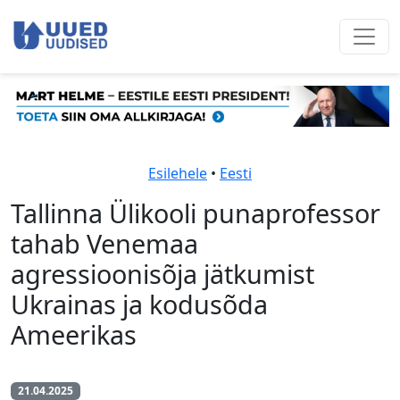
Esilehele
•
Eesti
Tallinna Ülikooli punaprofessor
tahab Venemaa
agressioonisõja jätkumist
Ukrainas ja kodusõda
Ameerikas
21.04.2025