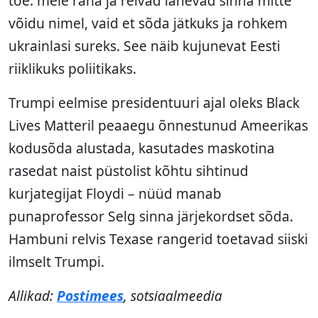
tõe: meie raha ja relvad lähevad sinna mitte
võidu nimel, vaid et sõda jätkuks ja rohkem
ukrainlasi sureks. See näib kujunevat Eesti
riiklikuks poliitikaks.
Trumpi eelmise presidentuuri ajal oleks Black
Lives Matteril peaaegu õnnestunud Ameerikas
kodusõda alustada, kasutades maskotina
rasedat naist püstolist kõhtu sihtinud
kurjategijat Floydi – nüüd manab
punaprofessor Selg sinna järjekordset sõda.
Hambuni relvis Texase rangerid toetavad siiski
ilmselt Trumpi.
Allikad:
Postimees
, sotsiaalmeedia