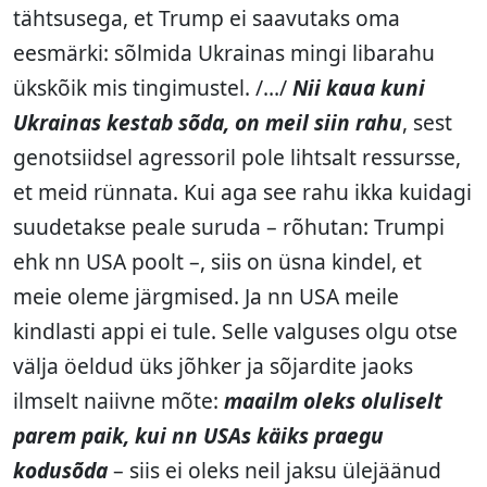
tähtsusega, et Trump ei saavutaks oma
eesmärki: sõlmida Ukrainas mingi libarahu
ükskõik mis tingimustel. /…/
Nii kaua kuni
Ukrainas kestab sõda, on meil siin rahu
, sest
genotsiidsel agressoril pole lihtsalt ressursse,
et meid rünnata. Kui aga see rahu ikka kuidagi
suudetakse peale suruda – rõhutan: Trumpi
ehk nn USA poolt –, siis on üsna kindel, et
meie oleme järgmised. Ja nn USA meile
kindlasti appi ei tule. Selle valguses olgu otse
välja öeldud üks jõhker ja sõjardite jaoks
ilmselt naiivne mõte:
maailm oleks oluliselt
parem paik, kui nn USAs käiks praegu
kodusõda
– siis ei oleks neil jaksu ülejäänud