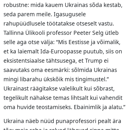
robustne: mida kauem Ukrainas sõda kestab,
seda parem meile. Igasugusele
rahupüüdlusele töötatakse otseselt vastu.
Tallinna Ülikooli professor Peeter Selg ütleb
selle aga otse välja: “Mis Eestisse ja võimalik,
et ka laiemalt Ida-Euroopasse puutub, siis on
eksistentsiaalse tähtsusega, et Trump ei
saavutaks oma eesmärki: sõlmida Ukrainas
mingi libarahu ükskõik mis tingimustel.”
Ukrainast räägitakse valelikult kui sõbrast,
tegelikult nähakse temas lihtsalt kui vahendit
oma huvide teostamiseks. Ebainimlik ja alatu.”
Ukraina näeb nüüd punaprofessori pealt ära