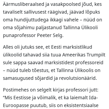
Äärmusliberaalsed ja vasakpoolsed jõud, kes
tavaliselt sallivusest räägivad, jäävad lõpuks
oma hundijuttudega ikkagi vahele – nüüd on
oma sõjahimu paljastanud Tallinna Ülikooli
punaprofessor Peeter Selg.
Alles oli jutuks see, et Eesti marksistlikud
ülikoolid tahavad siia tuua Ameerikas Trumpilt
sule sappa saavad marksistidest professoreid
– nüüd tuleb tõestus, et Tallinna Ülikoolis on
samasugused sõjardid ja revolutsionäärid.
Postimehes on selgelt kirjas professori jutt:
“Mis Eestisse ja võimalik, et ka laiemalt Ida-
Euroopasse puutub, siis on eksistentsiaalse