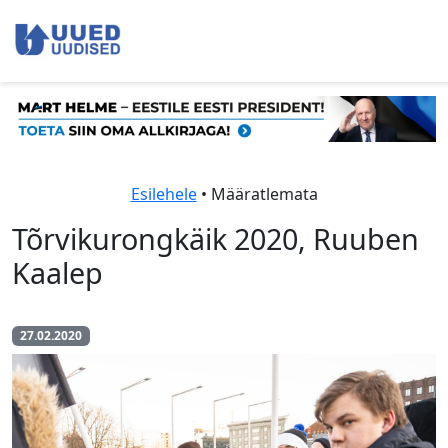
Esilehele
• Määratlemata
Tõrvikurongkäik 2020, Ruuben
Kaalep
27.02.2020