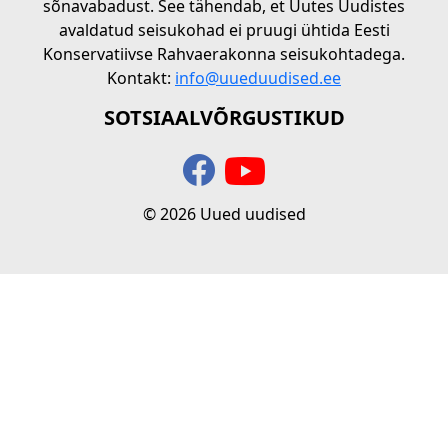
sõnavabadust. See tähendab, et Uutes Uudistes
avaldatud seisukohad ei pruugi ühtida Eesti
Konservatiivse Rahvaerakonna seisukohtadega.
Kontakt:
info@uueduudised.ee
SOTSIAALVÕRGUSTIKUD
© 2026 Uued uudised