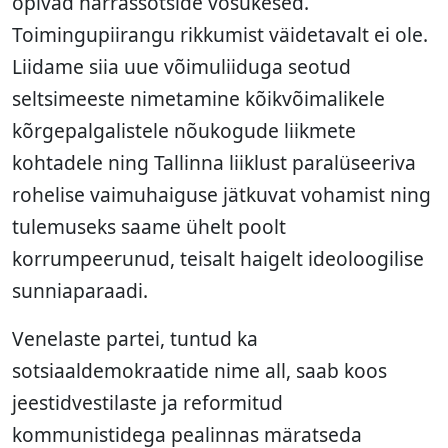
õpivad härrassotside võsukesed.
Toimingupiirangu rikkumist väidetavalt ei ole.
Liidame siia uue võimuliiduga seotud
seltsimeeste nimetamine kõikvõimalikele
kõrgepalgalistele nõukogude liikmete
kohtadele ning Tallinna liiklust paralüseeriva
rohelise vaimuhaiguse jätkuvat vohamist ning
tulemuseks saame ühelt poolt
korrumpeerunud, teisalt haigelt ideoloogilise
sunniaparaadi.
Venelaste partei, tuntud ka
sotsiaaldemokraatide nime all, saab koos
jeestidvestilaste ja reformitud
kommunistidega pealinnas märatseda