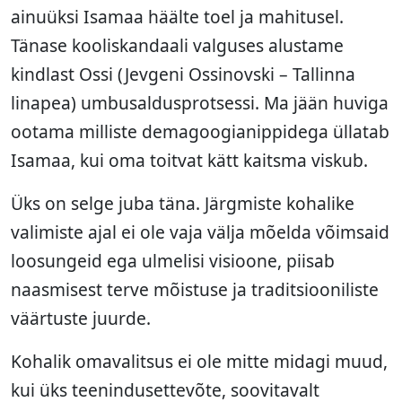
ainuüksi Isamaa häälte toel ja mahitusel.
Tänase kooliskandaali valguses alustame
kindlast Ossi (Jevgeni Ossinovski – Tallinna
linapea) umbusaldusprotsessi. Ma jään huviga
ootama milliste demagoogianippidega üllatab
Isamaa, kui oma toitvat kätt kaitsma viskub.
Üks on selge juba täna. Järgmiste kohalike
valimiste ajal ei ole vaja välja mõelda võimsaid
loosungeid ega ulmelisi visioone, piisab
naasmisest terve mõistuse ja traditsiooniliste
väärtuste juurde.
Kohalik omavalitsus ei ole mitte midagi muud,
kui üks teenindusettevõte, soovitavalt