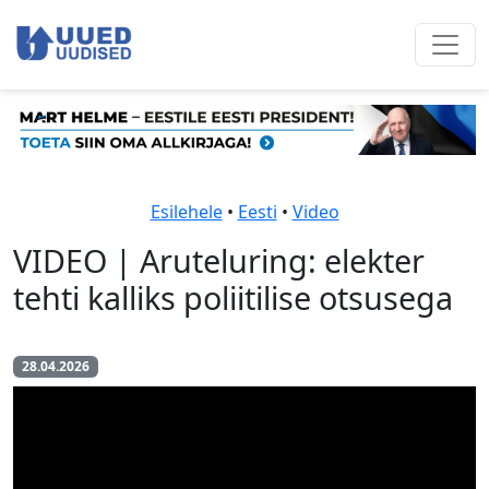
Esilehele
•
Eesti
•
Video
VIDEO | Aruteluring: elekter
tehti kalliks poliitilise otsusega
28.04.2026