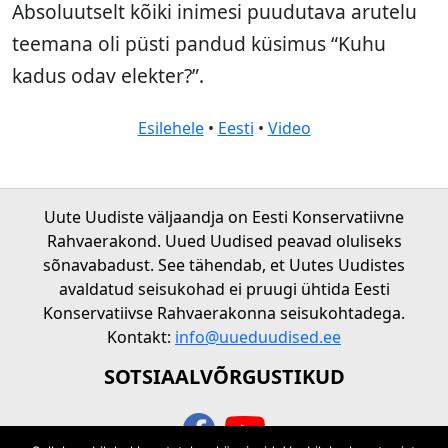
Absoluutselt kõiki inimesi puudutava arutelu
teemana oli püsti pandud küsimus “Kuhu
kadus odav elekter?”.
Esilehele
•
Eesti
•
Video
Uute Uudiste väljaandja on Eesti Konservatiivne
Rahvaerakond. Uued Uudised peavad oluliseks
sõnavabadust. See tähendab, et Uutes Uudistes
avaldatud seisukohad ei pruugi ühtida Eesti
Konservatiivse Rahvaerakonna seisukohtadega.
Kontakt:
info@uueduudised.ee
SOTSIAALVÕRGUSTIKUD