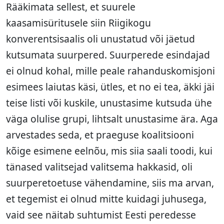
Rääkimata sellest, et suurele
kaasamisüritusele siin Riigikogu
konverentsisaalis oli unustatud või jäetud
kutsumata suurpered. Suurperede esindajad
ei olnud kohal, mille peale rahanduskomisjoni
esimees laiutas käsi, ütles, et no ei tea, äkki jäi
teise listi või kuskile, unustasime kutsuda ühe
väga olulise grupi, lihtsalt unustasime ära. Aga
arvestades seda, et praeguse koalitsiooni
kõige esimene eelnõu, mis siia saali toodi, kui
tänased valitsejad valitsema hakkasid, oli
suurperetoetuse vähendamine, siis ma arvan,
et tegemist ei olnud mitte kuidagi juhusega,
vaid see näitab suhtumist Eesti peredesse