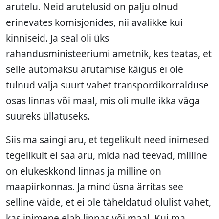
arutelu. Neid arutelusid on palju olnud
erinevates komisjonides, nii avalikke kui
kinniseid. Ja seal oli üks
rahandusministeeriumi ametnik, kes teatas, et
selle automaksu arutamise käigus ei ole
tulnud välja suurt vahet transpordikorralduse
osas linnas või maal, mis oli mulle ikka väga
suureks üllatuseks.
Siis ma saingi aru, et tegelikult need inimesed
tegelikult ei saa aru, mida nad teevad, milline
on elukeskkond linnas ja milline on
maapiirkonnas. Ja mind üsna ärritas see
selline väide, et ei ole täheldatud olulist vahet,
kas inimene elab linnas või maal. Kui ma