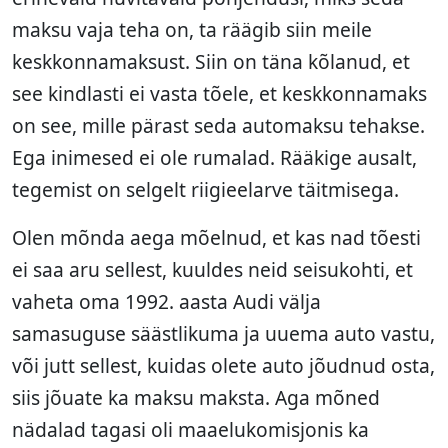
maksu vaja teha on, ta räägib siin meile
keskkonnamaksust. Siin on täna kõlanud, et
see kindlasti ei vasta tõele, et keskkonnamaks
on see, mille pärast seda automaksu tehakse.
Ega inimesed ei ole rumalad. Rääkige ausalt,
tegemist on selgelt riigieelarve täitmisega.
Olen mõnda aega mõelnud, et kas nad tõesti
ei saa aru sellest, kuuldes neid seisukohti, et
vaheta oma 1992. aasta Audi välja
samasuguse säästlikuma ja uuema auto vastu,
või jutt sellest, kuidas olete auto jõudnud osta,
siis jõuate ka maksu maksta. Aga mõned
nädalad tagasi oli maaelukomisjonis ka