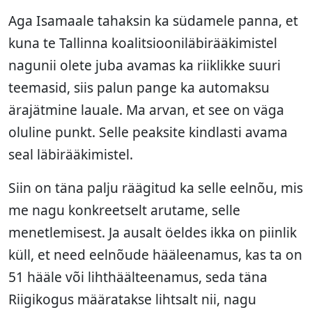
Aga Isamaale tahaksin ka südamele panna, et
kuna te Tallinna koalitsiooniläbirääkimistel
nagunii olete juba avamas ka riiklikke suuri
teemasid, siis palun pange ka automaksu
ärajätmine lauale. Ma arvan, et see on väga
oluline punkt. Selle peaksite kindlasti avama
seal läbirääkimistel.
Siin on täna palju räägitud ka selle eelnõu, mis
me nagu konkreetselt arutame, selle
menetlemisest. Ja ausalt öeldes ikka on piinlik
küll, et need eelnõude hääleenamus, kas ta on
51 hääle või lihthäälteenamus, seda täna
Riigikogus määratakse lihtsalt nii, nagu