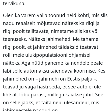
tervikuna.
Olen ka varem välja toonud neid kohti, mis siis
nagu reaalselt mõjutavad näiteks ka riigi ja
riigi poolt tellitavate, nimetame siis kas või
teenuseks. Näiteks jahimehed. Me tahame
riigi poolt, et jahimehed täidaksid teatavat
rolli meie ulukipopulatsiooni ohjamisel
näiteks. Aga nüüd paneme ka nendele peale
läbi selle automaksu täiendava koormise. Kes
jahimehed on – jahimehi on Eestis palju –,
teavad ju väga hästi seda, et see auto ei ole
lihtsalt lõbu pärast, millega käiakse jahil. See
on selle jaoks, et täita neid ülesandeid, mis
jahimeestele pandud on.