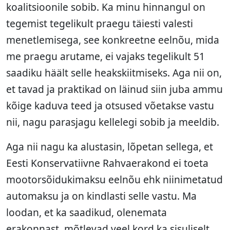
koalitsioonile sobib. Ka minu hinnangul on
tegemist tegelikult praegu täiesti valesti
menetlemisega, see konkreetne eelnõu, mida
me praegu arutame, ei vajaks tegelikult 51
saadiku häält selle heakskiitmiseks. Aga nii on,
et tavad ja praktikad on läinud siin juba ammu
kõige kaduva teed ja otsused võetakse vastu
nii, nagu parasjagu kellelegi sobib ja meeldib.
Aga nii nagu ka alustasin, lõpetan sellega, et
Eesti Konservatiivne Rahvaerakond ei toeta
mootorsõidukimaksu eelnõu ehk niinimetatud
automaksu ja on kindlasti selle vastu. Ma
loodan, et ka saadikud, olenemata
erakonnast, mõtlevad veel kord ka sisuliselt