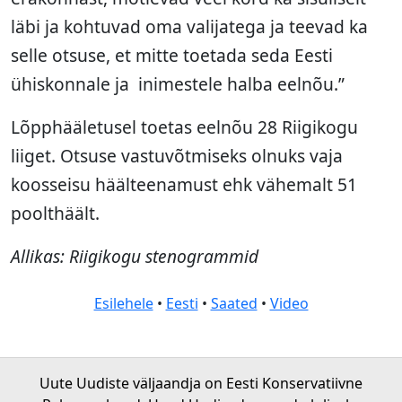
läbi ja kohtuvad oma valijatega ja teevad ka
selle otsuse, et mitte toetada seda Eesti
ühiskonnale ja inimestele halba eelnõu.”
Lõpphääletusel toetas eelnõu 28 Riigikogu
liiget. Otsuse vastuvõtmiseks olnuks vaja
koosseisu häälteenamust ehk vähemalt 51
poolthäält.
Allikas: Riigikogu stenogrammid
Esilehele
•
Eesti
•
Saated
•
Video
Uute Uudiste väljaandja on Eesti Konservatiivne