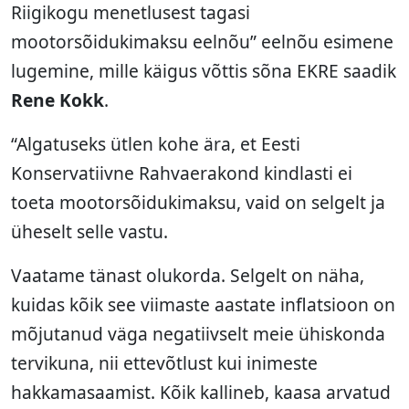
Riigikogu menetlusest tagasi
mootorsõidukimaksu eelnõu” eelnõu esimene
lugemine, mille käigus võttis sõna EKRE saadik
Rene Kokk
.
“Algatuseks ütlen kohe ära, et Eesti
Konservatiivne Rahvaerakond kindlasti ei
toeta mootorsõidukimaksu, vaid on selgelt ja
üheselt selle vastu.
Vaatame tänast olukorda. Selgelt on näha,
kuidas kõik see viimaste aastate inflatsioon on
mõjutanud väga negatiivselt meie ühiskonda
tervikuna, nii ettevõtlust kui inimeste
hakkamasaamist. Kõik kallineb, kaasa arvatud