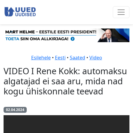
Esilehele
•
Eesti
•
Saated
•
Video
VIDEO I Rene Kokk: automaksu
algatajad ei saa aru, mida nad
kogu ühiskonnale teevad
02.04.2024