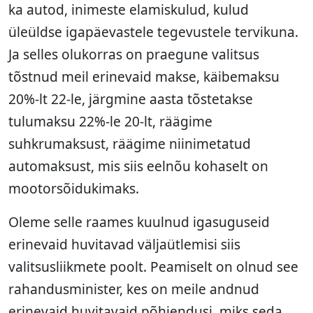
ka autod, inimeste elamiskulud, kulud
üleüldse igapäevastele tegevustele tervikuna.
Ja selles olukorras on praegune valitsus
tõstnud meil erinevaid makse, käibemaksu
20%‑lt 22-le, järgmine aasta tõstetakse
tulumaksu 22%‑le 20-lt, räägime
suhkrumaksust, räägime niinimetatud
automaksust, mis siis eelnõu kohaselt on
mootorsõidukimaks.
Oleme selle raames kuulnud igasuguseid
erinevaid huvitavad väljaütlemisi siis
valitsusliikmete poolt. Peamiselt on olnud see
rahandusminister, kes on meile andnud
erinevaid huvitavaid põhjendusi, miks seda