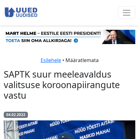
Esilehele
• Määratlemata
SAPTK suur meeleavaldus
valitsuse koroonapiirangute
vastu
04.02.2022