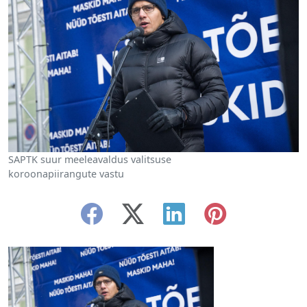
SAPTK suur meeleavaldus valitsuse
koroonapiirangute vastu