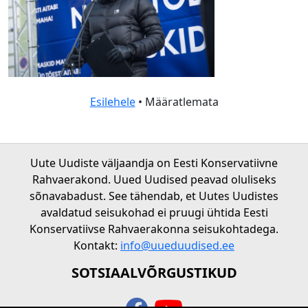
Esilehele
• Määratlemata
Uute Uudiste väljaandja on Eesti Konservatiivne
Rahvaerakond. Uued Uudised peavad oluliseks
sõnavabadust. See tähendab, et Uutes Uudistes
avaldatud seisukohad ei pruugi ühtida Eesti
Konservatiivse Rahvaerakonna seisukohtadega.
Kontakt:
info@uueduudised.ee
SOTSIAALVÕRGUSTIKUD