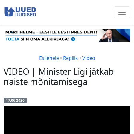
Esilehele
•
Repliik
•
Video
VIDEO | Minister Ligi jätkab
naiste mõnitamisega
17.06.2026