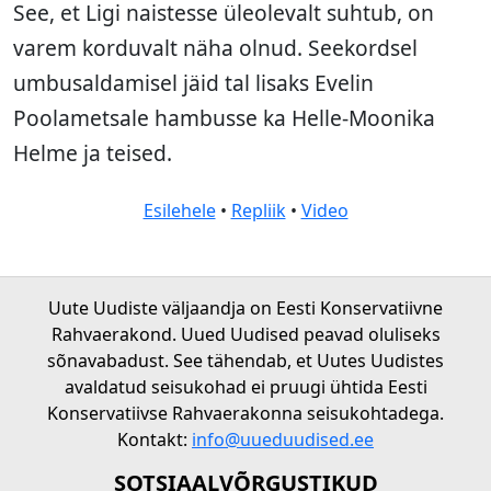
See, et Ligi naistesse üleolevalt suhtub, on
varem korduvalt näha olnud. Seekordsel
umbusaldamisel jäid tal lisaks Evelin
Poolametsale hambusse ka Helle-Moonika
Helme ja teised.
Esilehele
•
Repliik
•
Video
Uute Uudiste väljaandja on Eesti Konservatiivne
Rahvaerakond. Uued Uudised peavad oluliseks
sõnavabadust. See tähendab, et Uutes Uudistes
avaldatud seisukohad ei pruugi ühtida Eesti
Konservatiivse Rahvaerakonna seisukohtadega.
Kontakt:
info@uueduudised.ee
SOTSIAALVÕRGUSTIKUD