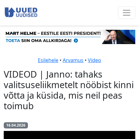
Esilehele
•
Arvamus
•
Video
VIDEOD | Janno: tahaks
valitsuseliikmetelt nööbist kinni
võtta ja küsida, mis neil peas
toimub
16.04.2026