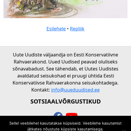
Esilehele
•
Repliik
Uute Uudiste väljaandja on Eesti Konservatiivne
Rahvaerakond. Uued Uudised peavad oluliseks
sõnavabadust. See tähendab, et Uutes Uudistes
avaldatud seisukohad ei pruugi ühtida Eesti
Konservatiivse Rahvaerakonna seisukohtadega.
Kontakt:
info@uueduudised.ee
SOTSIAALVÕRGUSTIKUD
Sellel veebilehel kasutatakse küpsiseid. Veebilehe kasutamist
© 2026 Uued uudised
jätkates nõustute küpsiste kasutamisega.