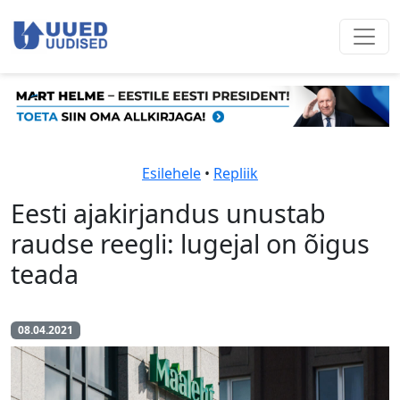
Esilehele
•
Repliik
Eesti ajakirjandus unustab
raudse reegli: lugejal on õigus
teada
08.04.2021