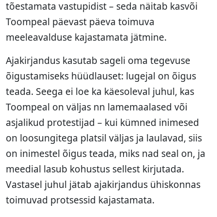
tõestamata vastupidist – seda näitab kasvõi
Toompeal päevast päeva toimuva
meeleavalduse kajastamata jätmine.
Ajakirjandus kasutab sageli oma tegevuse
õigustamiseks hüüdlauset: lugejal on õigus
teada. Seega ei loe ka käesoleval juhul, kas
Toompeal on väljas nn lamemaalased või
asjalikud protestijad – kui kümned inimesed
on loosungitega platsil väljas ja laulavad, siis
on inimestel õigus teada, miks nad seal on, ja
meedial lasub kohustus sellest kirjutada.
Vastasel juhul jätab ajakirjandus ühiskonnas
toimuvad protsessid kajastamata.