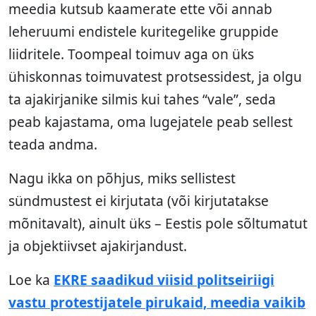
meedia kutsub kaamerate ette või annab
leheruumi endistele kuritegelike gruppide
liidritele. Toompeal toimuv aga on üks
ühiskonnas toimuvatest protsessidest, ja olgu
ta ajakirjanike silmis kui tahes “vale”, seda
peab kajastama, oma lugejatele peab sellest
teada andma.
Nagu ikka on põhjus, miks sellistest
sündmustest ei kirjutata (või kirjutatakse
mõnitavalt), ainult üks – Eestis pole sõltumatut
ja objektiivset ajakirjandust.
Loe ka
EKRE saadikud viisid politseiriigi
vastu protestijatele pirukaid, meedia vaikib