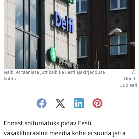
Näib, et taanlase jutt käib ka Eesti ajakirjanduse
©
kohta.
Uued
Uudised
Ennast sõltumatuks pidav Eesti
vasakliberaalne meedia kohe ei suuda jätta