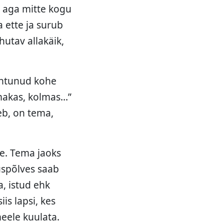
 aga mitte kogu
 ette ja surub
utav allakäik,
 suhtunud kohe
 emakas, kolmas…”
eb, on tema,
le. Tema jaoks
uspõlves saab
a, istud ehk
s lapsi, kes
meele kuulata.