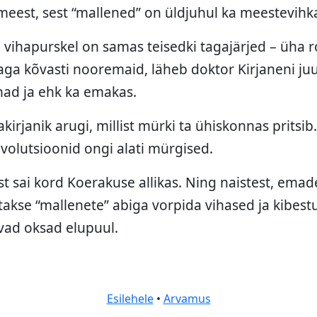
 meest, sest “mallened” on üldjuhul ka meestevihk
u vihapurskel on samas teisedki tagajärjed – üha
ga kõvasti nooremaid, läheb doktor Kirjaneni juu
nad ja ehk ka emakas.
jakirjanik arugi, millist mürki ta ühiskonnas pritsib
evolutsioonid ongi alati mürgised.
t sai kord Koerakuse allikas. Ning naistest, emade
takse “mallenete” abiga vorpida vihased ja kibes
vad oksad elupuul.
Esilehele
•
Arvamus