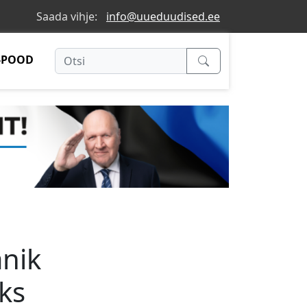
Saada vihje:
info@uueduudised.ee
-POOD
anik
ks