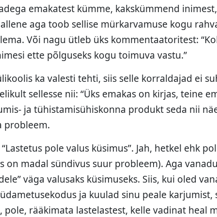
algadega emakatest kümme, kakskümmend inimest,
allene aga toob sellise mürkarvamuse kogu rahva
lema. Või nagu ütleb üks kommentaatoritest: “Koh
nimesi ette põlguseks kogu toimuva vastu.”
likoolis ka valesti tehti, siis selle korraldajad ei
elikult sellesse nii: “Üks emakas on kirjas, teine
vumis- ja tühistamisühiskonna produkt seda nii nä
a probleem.
 “Lastetus pole valus küsimus”. Jah, hetkel ehk po
ks on madal sündivus suur probleem). Aga vanad
ele” väga valusaks küsimuseks. Siis, kui oled van
dametusekodus ja kuulad sinu peale karjumist, sii
, pole, rääkimata lastelastest, kelle vadinat heal 