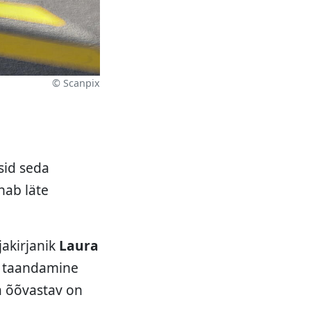
© Scanpix
asid seda
nab läte
jakirjanik
Laura
se taandamine
ga õõvastav on