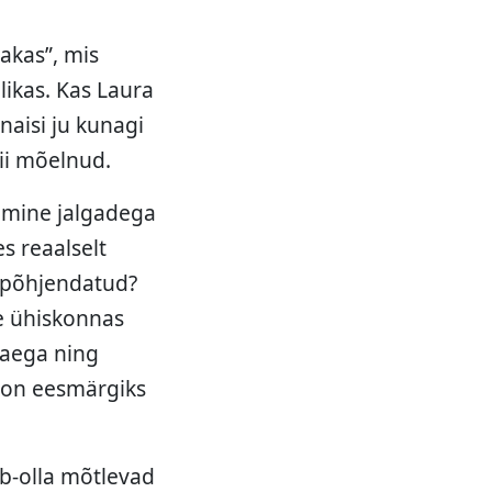
akas”, mis
ikas. Kas Laura
naisi ju kunagi
nii mõelnud.
amine jalgadega
s reaalselt
e põhjendatud?
ie ühiskonnas
 aega ning
u on eesmärgiks
ib-olla mõtlevad