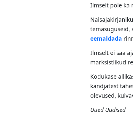
Ilmselt pole ka
Naisajakirjanik
temasuguseid, a
eemaldada
rin
Ilmselt ei saa a
marksistlikud r
Kodukase allikas
kandjatest tahe
olevused, kuiva
Uued Uudised