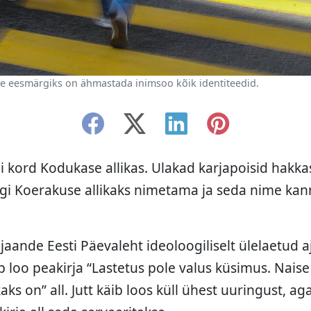
e eesmärgiks on ähmastada inimsoo kõik identiteedid.
oli kord Kodukase allikas. Ulakad karjapoisid hakk
rgi Koerakuse allikaks nimetama ja seda nime kan
jaande Eesti Päevaleht ideoloogiliselt ülelaetud a
b loo peakirja “Lastetus pole valus küsimus. Nai
s on” all. Jutt käib loos küll ühest uuringust, a