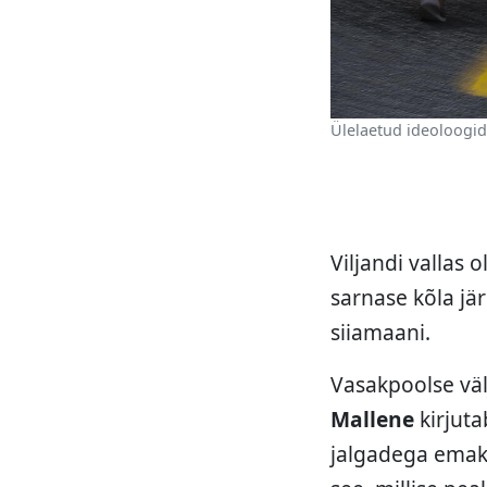
Ülelaetud ideoloogid
Viljandi vallas 
sarnase kõla jä
siiamaani.
Vasakpoolse väl
Mallene
kirjuta
jalgadega emakak