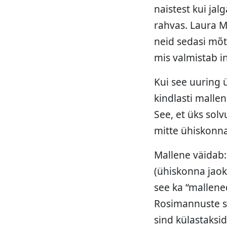
naistest kui j
rahvas. Laura M
neid sedasi mõt
mis valmistab i
Kui see uuring ü
kindlasti mallen
See, et üks sol
mitte ühiskonn
Mallene väidab:
(ühiskonna jao
see ka “mallened
Rosimannuste sü
sind külastaksid