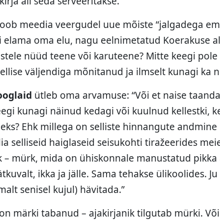
kirja all seda serveeritakse.
 loob meedia veergudel uue mõiste “jalgadega em
i elama oma elu, nagu eelnimetatud Koerakuse all
istele nüüd teene või karuteene? Mitte keegi pole 
ellise väljendiga mõnitanud ja ilmselt kunagi ka 
ooglaid
ütleb oma arvamuse: “Või et naise taand
gi kunagi näinud kedagi või kuulnud kellestki, ke
tleks? Ehk millega on selliste hinnangute andmin
a selliseid haiglaseid seisukohti tiražeerides me
rk – mürk, mida on ühiskonnale manustatud pikka
kuvalt, ikka ja jälle. Sama tehakse ülikoolides. J
alt senisel kujul) hävitada.”
on märki tabanud – ajakirjanik tilgutab mürki. Võ