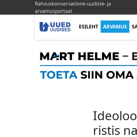
Rahvuskonservatiivne uudiste- ja
arvamusportaal
ESILEHT
ARVAMUS
S
Ideoloog
ristis 