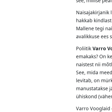
see, millise peal
Naisajakirjanik
hakkab kindlast
Mallene tegi na
avalikkuse ees s
Poliitik
Varro V
emakaks? On kee
naistest nii mõ
See, mida meedi
levitab, on mü
manustatakse jät
ühiskond (vähem
Varro Vooglaid 