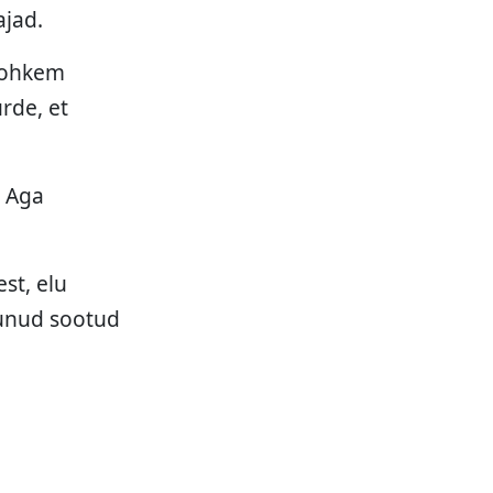
ajad.
 rohkem
rde, et
. Aga
st, elu
tunud sootud