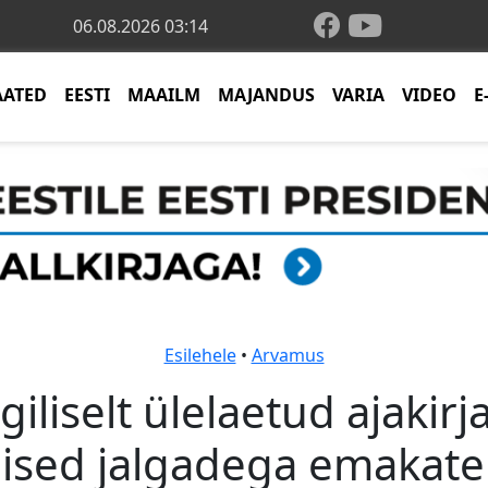
06.08.2026 03:14
AATED
EESTI
MAAILM
MAJANDUS
VARIA
VIDEO
E
Esilehele
•
Arvamus
iliselt ülelaetud ajakirj
naised jalgadega emakate