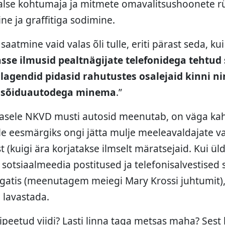
alse kohtumaja ja mitmete omavalitsushoonete r
e ja graffitiga sodimine.
saatmine vaid valas õli tulle, eriti pärast seda, kui
sse ilmusid pealtnägijate telefonidega tehtud 
lagendid pidasid rahutustes osalejaid kinni nin
 sõiduautodega minema
.”
lasele NKVD musti autosid meenutab, on väga kah
ille eesmärgiks ongi jätta mulje meeleavaldajate v
 (kuigi ära korjatakse ilmselt märatsejaid. Kui üld
 sotsiaalmeedia postitused ja telefonisalvestised 
gatis (meenutagem meiegi Mary Krossi juhtumit),
 lavastada.
peetud viidi? Lasti linna taga metsas maha? Sest 