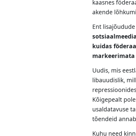
kaasnes födera
akende lõhkumin
Ent lisajõudude 
sotsiaalmeedia
kuidas föderaa
markeerimata
Uudis, mis eest
libauudislik, m
repressioonidest
Kõigepealt pole
usaldatavuse ta
tõendeid annab
Kuhu need kinni