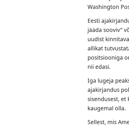
Washington Post
Eesti ajakirjand
jääda sooviv” võ
uudist kinnitav
allikat tutvusta
positsiooniga o
nii edasi.
Iga lugeja peaks
ajakirjandus pol
sisendusest, et
kaugemal olla.
Sellest, mis Am