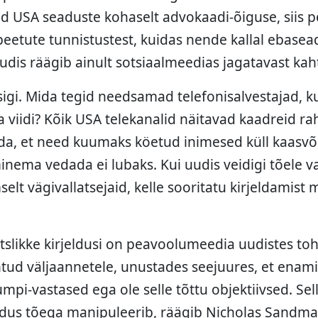
aid USA seaduste kohaselt advokaadi-õiguse, siis 
eetute tunnistustest, kuidas nende kallal ebasead
udis räägib ainult sotsiaalmeedias jagatavast kaht
sigi. Mida tegid needsamad telefonisalvestajad, k
 viidi? Kõik USA telekanalid näitavad kaadreid rah
ada, et need kuumaks köetud inimesed küll kaasvõi
nema vedada ei lubaks. Kui uudis veidigi tõele va
selt vägivallatsejaid, kelle sooritatu kirjeldamist
ntslikke kirjeldusi on peavoolumeedia uudistes toh
tud väljaannetele, unustades seejuures, et enam
pi-vastased ega ole selle tõttu objektiivsed. Sell
andus tõega manipuleerib, räägib Nicholas Sandm