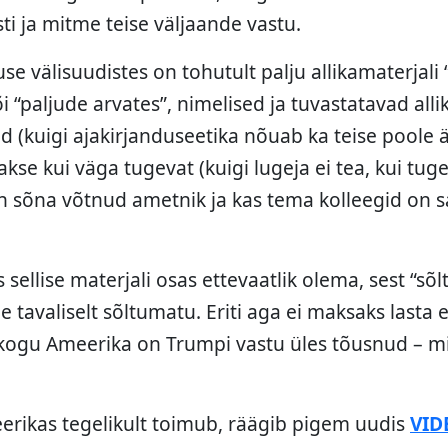
i ja mitme teise väljaande vastu.
use välisuudistes on tohutult palju allikamaterjal
i “paljude arvates”, nimelised ja tuvastatavad alli
ad (kuigi ajakirjanduseetika nõuab ka teise poole 
takse kui väga tugevat (kuigi lugeja ei tea, kui tug
n sõna võtnud ametnik ja kas tema kolleegid on s
 sellise materjali osas ettevaatlik olema, sest “sõ
e tavaliselt sõltumatu. Eriti aga ei maksaks lasta 
 kogu Ameerika on Trumpi vastu üles tõusnud – mis
eerikas tegelikult toimub, räägib pigem uudis
VID