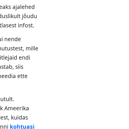
peaks ajalehed
uslikult jõudu
lasest infost.
ui nende
utustest, mille
tlejaid endi
stab, siis
 meedia ette
utult.
ik Ameerika
est, kuidas
anni
kohtuasi