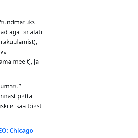
i “tundmatuks
kad aga on alati
ärakuulamist),
eva
ama meelt), ja
ltumatu”
ennast petta
ki ei saa tõest
EO: Chicago