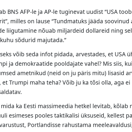
b BNS AFP-le ja AP-le tuginevat uudist “USA too
urit”, milles on lause “Tundmatuks jääda soovinu
de liigutamine nõuab miljardeid dollareid ning sel
 kuhu sõdurid majutada.”
seks võib seda infot pidada, arvestades, et USA 
 ja demokraatide pooldajate vahel? Mis siis, kui s
ed ametnikud (neid on ju päris mitu) lisasid a
 et Trumpi maha teha? Võib ju ka tõsi olla, aga ei
saldatav.
 mida ka Eesti massimeedia hetkel levitab, kõlab n
juuli esimeses pooles taktikalisi üksuseid, kellest 
-varustust, Portlandisse rahustama meeleavaldusi