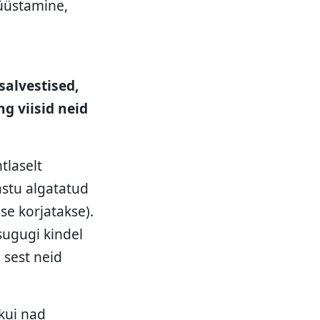
üüstamine,
salvestised,
g viisid neid
tlaselt
astu algatatud
se korjatakse).
sugugi kindel
 sest neid
kui nad