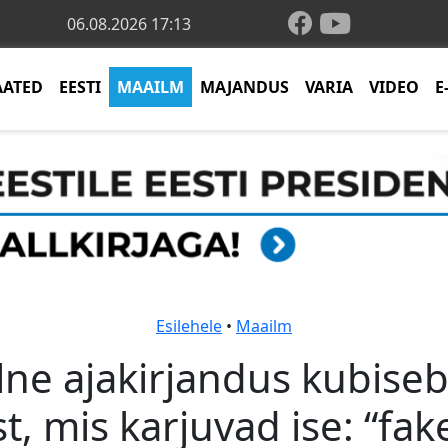
06.08.2026 17:13
AATED
EESTI
MAAILM
MAJANDUS
VARIA
VIDEO
E
Esilehele
•
Maailm
lne ajakirjandus kubise
t, mis karjuvad ise: “fa