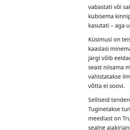
vabastati või s
kubisema kinnip
kasutati – aga u
Küsimusi on tei
kaaslasi minema
järgi võib eeld
seast niisama mi
vahistatakse ilm
võtta ei soovi.
Selliseid tende
Tuginetakse tun
meediast on Trum
sealne ajakirj