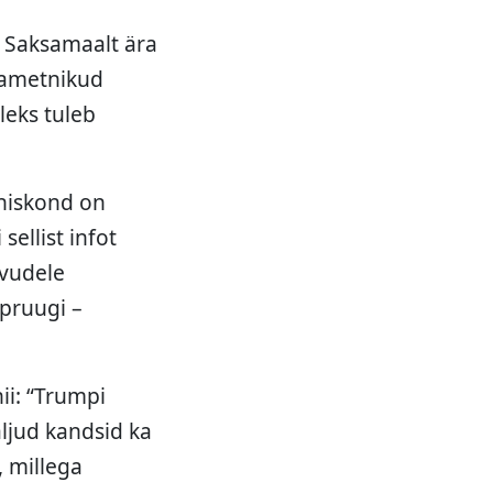
b Saksamaalt ära
d ametnikud
leks tuleb
ühiskond on
ellist infot
rvudele
 pruugi –
ii: “Trumpi
paljud kandsid ka
, millega