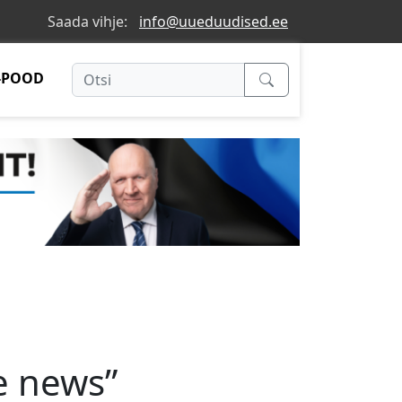
Saada vihje:
info@uueduudised.ee
-POOD
b
ke news”