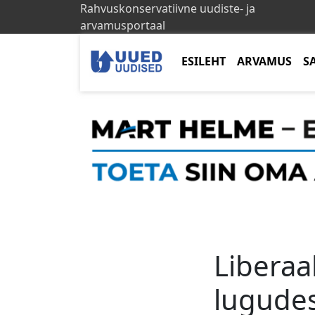
Rahvuskonservatiivne uudiste- ja
arvamusportaal
ESILEHT
ARVAMUS
S
Liberaa
lugudes