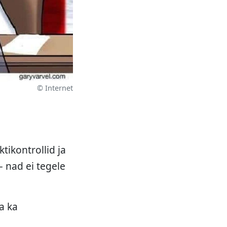
© Internet
tikontrollid ja
– nad ei tegele
da ka