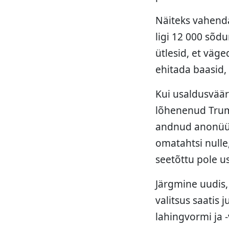
Näiteks vahenda
ligi 12 000 sõd
ütlesid, et väge
ehitada baasid,
Kui usaldusväär
lõhenenud Trumpi
andnud anonüüms
omatahtsi nulle,
seetõttu pole u
Järgmine uudis,
valitsus saatis 
lahingvormi ja 