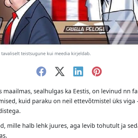
tavaliselt teistsugune kui meedia kirjeldab.
 maailmas, sealhulgas ka Eestis, on levinud nn fak
mised, kuid paraku on neil ettevõtmistel üks viga 
istega.
id, mille halb lehk juures, aga levib tohutult ja se
as.