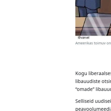
Ameerikas toimuv on 
Kogu liberaalses
libauudiste otsi
“omade” libauud
Selliseid uudise
peavoolumeedi